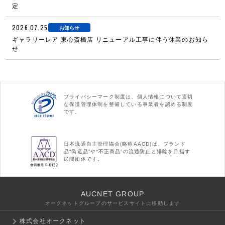
定
2026.07.25
お知らせ
ギャラリーレア 東心斎橋店 リニューアル工事に伴う休業のお知ら
せ
プライバシーマーク制度は、個人情報について適切
な保護管理体制を整備している事業者を認める制度
です。
日本流通自主管理協会(略称AACD)は、ブランド
品“偽造品”や“不正商品”の流通防止と排除を目指す
民間団体です。
AUCNET GROUP
オークネットグループのサービスサイトに移動します
株式会社オークネット