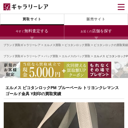
買取サイト
販売サイト
無料査定する
店舗を探す
今すぐ
お近くの
ブランド買取ギャラリーレア
>
エルメス買取
>
ピコタンロック買取
>
ピコタンロックの買取実績
今すぐLINE査定
24時間受付（対応時間10:00～19:00）
ブランド買取ギャラリーレア
>
バッグ買取
>
エルメスのバッグ買取
>
エルメス ピコタンロックP
銀座本店
青山表参道店
新宿東口店
宅配買取を申し込む
小田急新宿店
LAB東京
名古屋大須店
無料の宅配キットをお届けします
心斎橋本店
東心斎橋店
梅田店
今すぐ電話査定
エルメス ピコタンロックPM ブルーペール トリヨンクレマンス
受付時間 10:00～19:00
なんば店
神戸元町(三宮)店
LAB大阪
ゴールド金具 Y刻印の買取実績
中野ブロードウェイ