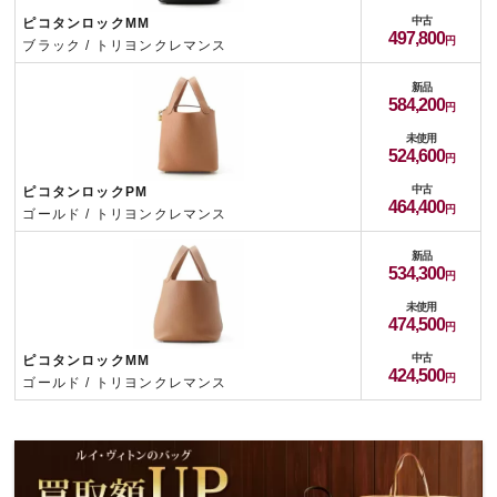
中古
ピコタンロックMM
497,800
ブラック / トリヨンクレマンス
新品
584,200
未使用
524,600
中古
ピコタンロックPM
464,400
ゴールド / トリヨンクレマンス
新品
534,300
未使用
474,500
中古
ピコタンロックMM
424,500
ゴールド / トリヨンクレマンス