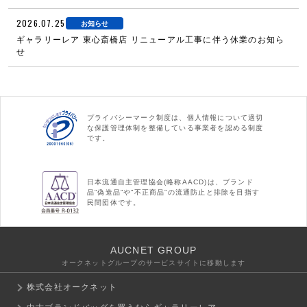
2026.07.25
お知らせ
ギャラリーレア 東心斎橋店 リニューアル工事に伴う休業のお知ら
せ
プライバシーマーク制度は、個人情報について適切
な保護管理体制を整備している事業者を認める制度
です。
日本流通自主管理協会(略称AACD)は、ブランド
品“偽造品”や“不正商品”の流通防止と排除を目指す
民間団体です。
AUCNET GROUP
オークネットグループのサービスサイトに移動します
株式会社オークネット