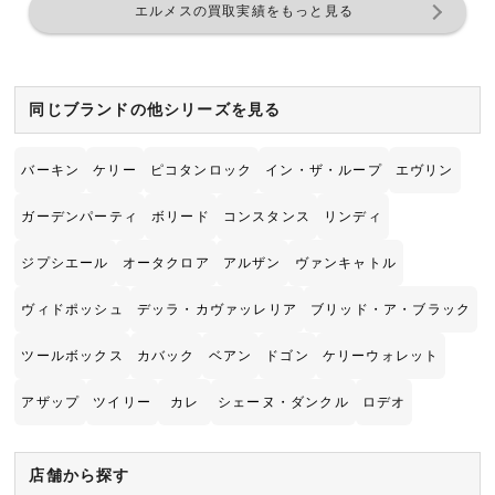
エルメスの買取実績をもっと見る
同じブランドの他シリーズを見る
バーキン
ケリー
ピコタンロック
イン・ザ・ループ
エヴリン
ガーデンパーティ
ボリード
コンスタンス
リンディ
ジプシエール
オータクロア
アルザン
ヴァンキャトル
ヴィドポッシュ
デッラ・カヴァッレリア
ブリッド・ア・ブラック
ツールボックス
カバック
ベアン
ドゴン
ケリーウォレット
アザップ
ツイリー
カレ
シェーヌ・ダンクル
ロデオ
店舗から探す