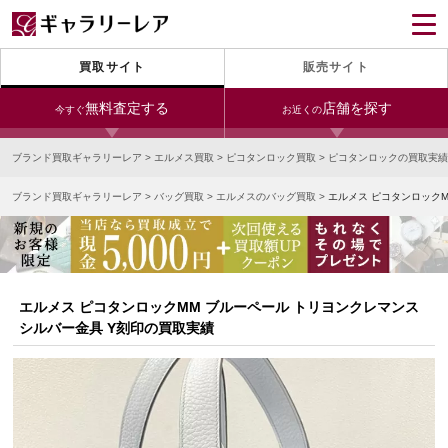
買取サイト
販売サイト
無料査定する
店舗を探す
今すぐ
お近くの
ブランド買取ギャラリーレア
>
エルメス買取
>
ピコタンロック買取
>
ピコタンロックの買取実績
今すぐLINE査定
24時間受付（対応時間10:00～19:00）
ブランド買取ギャラリーレア
>
バッグ買取
>
エルメスのバッグ買取
>
エルメス ピコタンロックM
銀座本店
青山表参道店
新宿東口店
宅配買取を申し込む
小田急新宿店
LAB東京
名古屋大須店
無料の宅配キットをお届けします
心斎橋本店
東心斎橋店
梅田店
今すぐ電話査定
エルメス ピコタンロックMM ブルーペール トリヨンクレマンス
受付時間 10:00～19:00
なんば店
神戸元町(三宮)店
LAB大阪
シルバー金具 Y刻印の買取実績
中野ブロードウェイ