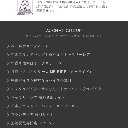
日本流通自主管理協会(略称AACD)は、ブランド
品“偽造品”や“不正商品”の流通防止と排除を目指す
民間団体です。
AUCNET GROUP
オークネットグループのサービスサイトに移動します
株式会社オークネット
中古ブランドバッグを買うならギャラリーレア
中古車検索はオークネット.jp
月額中古バイクリース ME:RIDE（ミーライド）
中古バイクを探すならバイクの窓口
レンタルバイクに乗るならモトオークレンタルバイク
ギャラリーレア 海外通販サイト
日本ブランドアドバンスドオークション
ブランディア 買取サイト
お酒買取専門店 JOYLAB