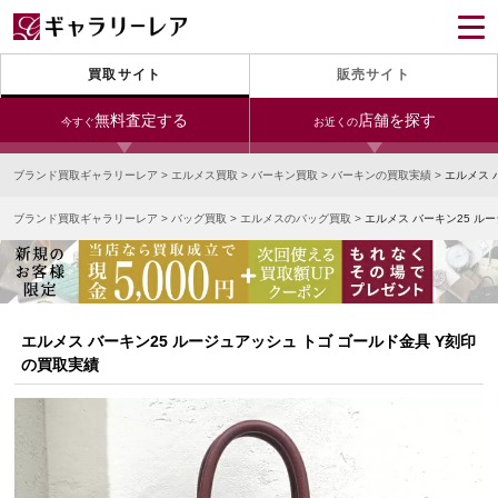
買取サイト
販売サイト
無料査定する
店舗を探す
今すぐ
お近くの
ブランド買取ギャラリーレア
>
エルメス買取
>
バーキン買取
>
バーキンの買取実績
>
エルメス 
今すぐLINE査定
24時間受付（対応時間10:00～19:00）
ブランド買取ギャラリーレア
>
バッグ買取
>
エルメスのバッグ買取
>
エルメス バーキン25 ル
銀座本店
青山表参道店
新宿東口店
宅配買取を申し込む
小田急新宿店
LAB東京
名古屋大須店
無料の宅配キットをお届けします
心斎橋本店
東心斎橋店
梅田店
今すぐ電話査定
エルメス バーキン25 ルージュアッシュ トゴ ゴールド金具 Y刻印
受付時間 10:00～19:00
なんば店
神戸元町(三宮)店
LAB大阪
の買取実績
中野ブロードウェイ