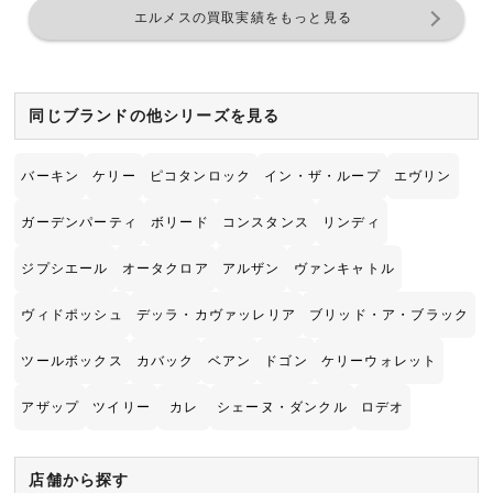
エルメスの買取実績をもっと見る
同じブランドの他シリーズを見る
バーキン
ケリー
ピコタンロック
イン・ザ・ループ
エヴリン
ガーデンパーティ
ボリード
コンスタンス
リンディ
ジプシエール
オータクロア
アルザン
ヴァンキャトル
ヴィドポッシュ
デッラ・カヴァッレリア
ブリッド・ア・ブラック
ツールボックス
カバック
ベアン
ドゴン
ケリーウォレット
アザップ
ツイリー
カレ
シェーヌ・ダンクル
ロデオ
店舗から探す