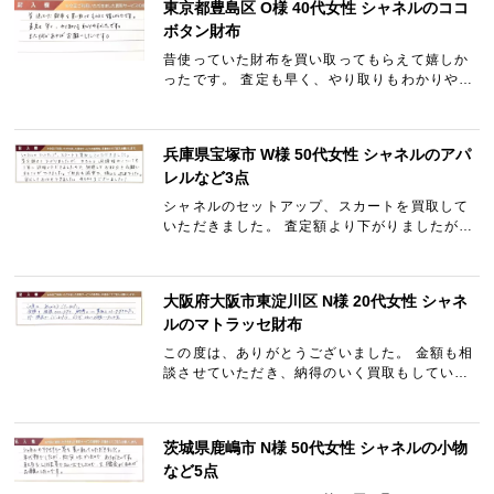
東京都豊島区 O様 40代女性 シャネルのココ
ボタン財布
昔使っていた財布を買い取ってもらえて嬉しか
ったです。 査定も早く、やり取りもわかりやす
かったです。 また何かあればお願いしたいで
す。
兵庫県宝塚市 W様 50代女性 シャネルのアパ
レルなど3点
シャネルのセットアップ、スカートを買取して
いただきました。 査定額より下がりましたが、
きちんと減額理由についても丁寧に説明いただ
きましたので、納得してお取引をお願いするこ
とができました。 ご…
大阪府大阪市東淀川区 N様 20代女性 シャネ
ルのマトラッセ財布
この度は、ありがとうございました。 金額も相
談させていただき、納得のいく買取もしていた
だきました。 また機会がございましたら、どう
ぞよろしくお願いいたします。
茨城県鹿嶋市 N様 50代女性 シャネルの小物
など5点