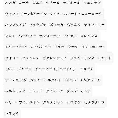
オメガ
コーチ
ロエベ
セリーヌ
ディオール
フェンディ
ヴァン クリーフ&アーペル
ケイト・スペード・ニューヨーク
バレンシアガ
フェラガモ
ボッテガ・ヴェネタ
ティファニー
クロエ
バーバリー
サンローラン
ブルガリ
ロレックス
トリー バーチ
ミュウミュウ
フルラ
タサキ
タグ・ホイヤー
セイコー
ブシュロン
ヴァレンティノ
ブライトリング
ミキモト
IWC
ゴヤール
チューダー（チュードル）
ショーメ
オーデマ ピゲ
ジャガー・ルクルト
FOXEY
モンクレール
ベルルッティ
フレッド
ダミアーニ
ブレゲ
カシオ
ハリー・ウィンストン
クリスチャン・ルブタン
カナダグース
パネライ