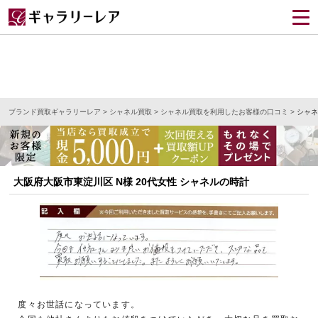
ブランド買取ギャラリーレア
>
シャネル買取
>
シャネル買取を利用したお客様の口コミ
>
シャネ
大阪府大阪市東淀川区 N様 20代女性 シャネルの時計
度々お世話になっています。