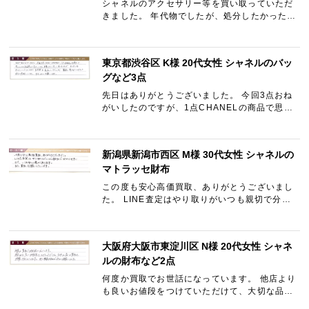
シャネルのアクセサリー等を買い取っていただ
きました。 年代物でしたが、処分したかったの
でありがたいです。 取引もLINE等でスムーズ
でしたので、又機会があればお願いしたいで
す。
東京都渋谷区 K様 20代女性 シャネルのバッ
グなど3点
先日はありがとうございました。 今回3点おね
がいしたのですが、1点CHANELの商品で思っ
たよりも査定額が下がってしまう結果にはなっ
てしまいましたが、その中でもギャラリーレア
さんの方で査定額を見直し…
新潟県新潟市西区 M様 30代女性 シャネルの
マトラッセ財布
この度も安心高価買取、ありがとうございまし
た。 LINE査定はやり取りがいつも親切で分か
りやすいので、いつも安心感があります。 また
買取お願いしたいです。
大阪府大阪市東淀川区 N様 20代女性 シャネ
ルの財布など2点
何度か買取でお世話になっています。 他店より
も良いお値段をつけていただけて、大切な品の
買取をお願いすることにしました。 また機会が