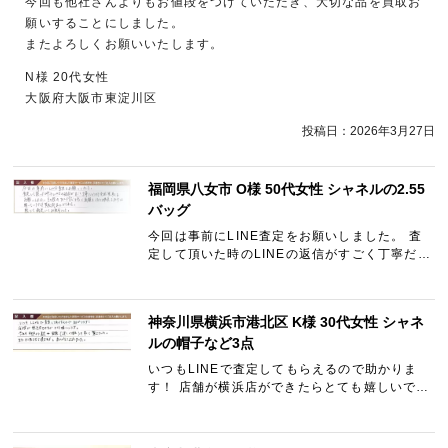
今回も他社さんよりもお値段をつけていただき、大切な品を買取お
願いすることにしました。
またよろしくお願いいたします。
N様 20代女性
大阪府大阪市東淀川区
投稿日：
2026年3月27日
福岡県八女市 O様 50代女性 シャネルの2.55
バッグ
今回は事前にLINE査定をお願いしました。 査
定して頂いた時のLINEの返信がすごく丁寧だっ
たので宅配買取をお願いしました。 その後の
Tel対応も良く金額もこちらの意見を多少聞いて
いただき買取成立となり…
神奈川県横浜市港北区 K様 30代女性 シャネ
ルの帽子など3点
いつもLINEで査定してもらえるので助かりま
す！ 店舗が横浜店ができたらとても嬉しいで
す。 今回も郵送から査定→金額（詳しく理由）
も早くて驚きました。 また利用させて頂きま
す。 ありがとうございまし…