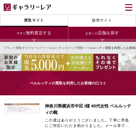
買取サイト
販売サイト
無料査定する
店舗を探す
今すぐ
お近くの
ブランド買取ギャラリーレア
>
ベルルッティのバッグ買取
>
ベルルッティ買取を利用したお客様
今すぐLINE査定
24時間受付（対応時間10:00～19:00）
銀座本店
青山表参道店
新宿東口店
宅配買取を申し込む
小田急新宿店
LAB東京
名古屋大須店
無料の宅配キットをお届けします
ベルルッティの買取を利用したお客様の口コミ
心斎橋本店
東心斎橋店
梅田店
今すぐ電話査定
受付時間 10:00～19:00
なんば店
神戸元町(三宮)店
LAB大阪
神奈川県横浜市中区 I様 40代女性 ベルルッテ
ィの靴
この度はありがとうございました。丁寧に早急
にご対応いただき助かりました。メール等での
中野ブロードウェイ
連絡も分かりやすくスムーズに進みました。ま