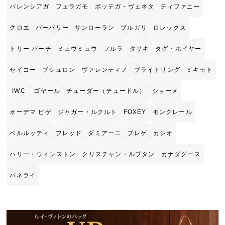
バレンシアガ
フェラガモ
ボッテガ・ヴェネタ
ティファニー
クロエ
バーバリー
サンローラン
ブルガリ
ロレックス
トリー バーチ
ミュウミュウ
フルラ
タサキ
タグ・ホイヤー
セイコー
ブシュロン
ヴァレンティノ
ブライトリング
ミキモト
IWC
ゴヤール
チューダー（チュードル）
ショーメ
オーデマ ピゲ
ジャガー・ルクルト
FOXEY
モンクレール
ベルルッティ
フレッド
ダミアーニ
ブレゲ
カシオ
ハリー・ウィンストン
クリスチャン・ルブタン
カナダグース
パネライ