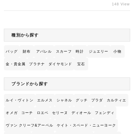
た何かあればよろしくお願いします。
148 View
宅配買取を申し込む
無料の宅配キットをお届けします
種別から探す
バッグ
財布
アパレル
スカーフ
時計
ジュエリー
小物
金・貴金属
プラチナ
ダイヤモンド
宝石
ブランドから探す
ルイ・ヴィトン
エルメス
シャネル
グッチ
プラダ
カルティエ
オメガ
コーチ
ロエベ
セリーヌ
ディオール
フェンディ
ヴァン クリーフ&アーペル
ケイト・スペード・ニューヨーク