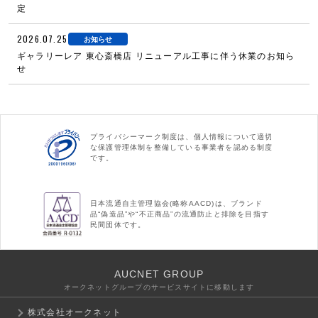
定
2026.07.25
お知らせ
ギャラリーレア 東心斎橋店 リニューアル工事に伴う休業のお知ら
せ
プライバシーマーク制度は、個人情報について適切
な保護管理体制を整備している事業者を認める制度
です。
日本流通自主管理協会(略称AACD)は、ブランド
品“偽造品”や“不正商品”の流通防止と排除を目指す
民間団体です。
AUCNET GROUP
オークネットグループのサービスサイトに移動します
株式会社オークネット