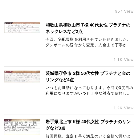
したが、満足のいくお値段でした。また今後も
利用させて頂きたいと思います。
957 View
和歌山県和歌山市 T様 40代女性 プラチナの
ネックレスなど2点
今回、宅配買取を利用させていただきました。
ダンボールの送付から査定、入金まで丁寧かつ
迅速に対応していただき感謝しています。また
査定金額についても十分な金額を提示していた
1.1K View
だきました。ありがとうございました。
茨城県守谷市 S様 50代女性 プラチナと金の
リングなど4点
いつもお世話になっております。今回で3度目の
利用になりますがいつも丁寧な対応で信頼して
おり買取はこちらだけと決め、友人にも紹介さ
せていただいております。買取の金額も満足で
1.2K View
大切にしていたブランド品やアクセサリーをお
譲りするのはギャラリーレア様だけです！これ
からもよろしくお願いします。
岩手県北上市 K様 40代女性 プラチナのリン
グなど3点
前回同様、査定も早く満足のいく金額で買いと