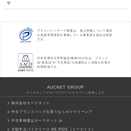
せ
プライバシーマーク制度は、個人情報について適切
な保護管理体制を整備している事業者を認める制度
です。
日本流通自主管理協会(略称AACD)は、ブランド
品“偽造品”や“不正商品”の流通防止と排除を目指す
民間団体です。
AUCNET GROUP
オークネットグループのサービスサイトに移動します
株式会社オークネット
中古ブランドバッグを買うならギャラリーレア
中古車検索はオークネット.jp
月額中古バイクリース ME:RIDE（ミーライド）