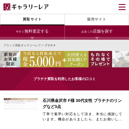
買取サイト
販売サイト
無料査定する
店舗を探す
今すぐ
お近くの
ブランド買取ギャラリーレア
>
プラチナ
今すぐLINE査定
24時間受付（対応時間10:00～19:00）
銀座本店
青山表参道店
新宿東口店
宅配買取を申し込む
小田急新宿店
LAB東京
名古屋大須店
無料の宅配キットをお届けします
プラチナ買取を利用したお客様の口コミ
心斎橋本店
東心斎橋店
梅田店
今すぐ電話査定
受付時間 10:00～19:00
なんば店
神戸元町(三宮)店
LAB大阪
石川県金沢市 F様 30代女性 プラチナのリン
グなど3点
丁寧で素早い対応をして頂き、本当に感謝して
います。機会がありましたら、またお願いした
中野ブロードウェイ
いと思います。ありがとうございました。