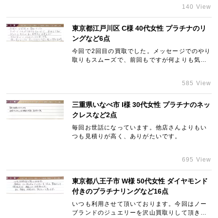
140 View
東京都江戸川区 C様 40代女性 プラチナのリ
宅配買取を申し込む
ングなど6点
無料の宅配キットをお届けします
今回で2回目の買取でした。メッセージでのやり
取りもスムーズで、前回もですが何よりも気分
が良く取引きが出来るのでそれが安心につなが
っていると思います。顔が見えないけどきっと
585 View
大丈夫という安心感が本当にあります。
三重県いなべ市 I様 30代女性 プラチナのネッ
クレスなど2点
毎回お世話になっています。他店さんよりもい
つも見積りが高く、ありがたいです。
695 View
東京都八王子市 W様 50代女性 ダイヤモンド
付きのプラチナリングなど16点
いつも利用させて頂いております。今回はノー
ブランドのジュエリーを沢山買取りして頂きま