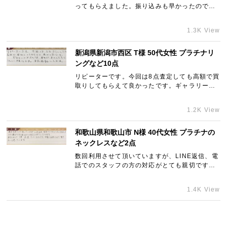
ってもらえました。振り込みも早かったのでま
た次回機会がありましたら利用させてもらいま
す。ありがとうございました！
1.3K View
新潟県新潟市西区 T様 50代女性 プラチナリ
ングなど10点
リピーターです。今回は8点査定しても高額で買
取りしてもらえて良かったです。ギャラリーレ
アさんは本当によくしてもらいうれしい限りで
す。またお願いします。
1.2K View
和歌山県和歌山市 N様 40代女性 プラチナの
ネックレスなど2点
数回利用させて頂いていますが、LINE返信、電
話でのスタッフの方の対応がとても親切です。
振り込みの対応も手早くしてくれます。全てに
おいて、丁寧、迅速でパーフェクトです。今後
1.4K View
も利用させて頂きたいと思っています。