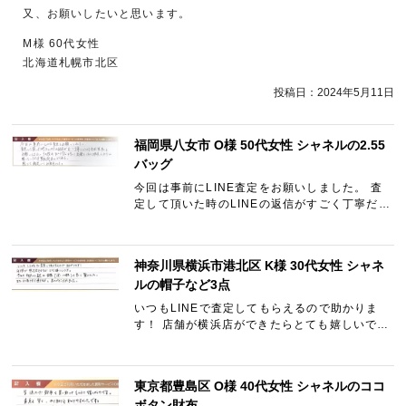
又、お願いしたいと思います。
M様 60代女性
北海道札幌市北区
投稿日：
2024年5月11日
福岡県八女市 O様 50代女性 シャネルの2.55
バッグ
今回は事前にLINE査定をお願いしました。 査
定して頂いた時のLINEの返信がすごく丁寧だっ
たので宅配買取をお願いしました。 その後の
Tel対応も良く金額もこちらの意見を多少聞いて
いただき買取成立となり…
神奈川県横浜市港北区 K様 30代女性 シャネ
ルの帽子など3点
いつもLINEで査定してもらえるので助かりま
す！ 店舗が横浜店ができたらとても嬉しいで
す。 今回も郵送から査定→金額（詳しく理由）
も早くて驚きました。 また利用させて頂きま
す。 ありがとうございまし…
東京都豊島区 O様 40代女性 シャネルのココ
ボタン財布