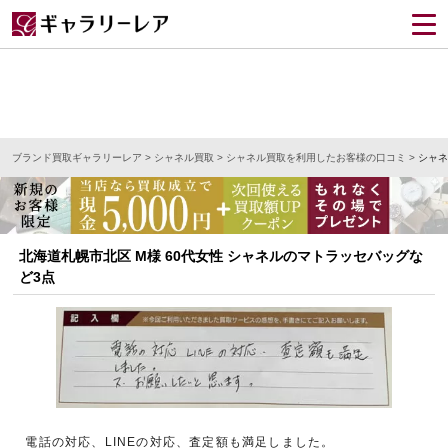
ブランド買取ギャラリーレア
>
シャネル買取
>
シャネル買取を利用したお客様の口コミ
>
シャネ
北海道札幌市北区 M様 60代女性 シャネルのマトラッセバッグな
ど3点
電話の対応、LINEの対応、査定額も満足しました。