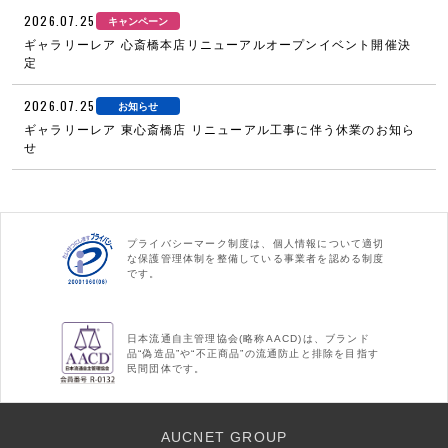
2026.07.25
キャンペーン
ギャラリーレア 心斎橋本店リニューアルオープンイベント開催決
定
2026.07.25
お知らせ
ギャラリーレア 東心斎橋店 リニューアル工事に伴う休業のお知ら
せ
プライバシーマーク制度は、個人情報について適切
な保護管理体制を整備している事業者を認める制度
です。
日本流通自主管理協会(略称AACD)は、ブランド
品“偽造品”や“不正商品”の流通防止と排除を目指す
民間団体です。
AUCNET GROUP