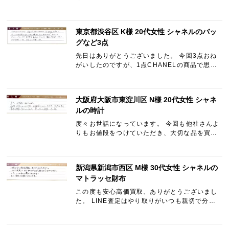
でありがたいです。 取引もLINE等でスムーズ
でしたので、又機会があればお願いしたいで
す。
東京都渋谷区 K様 20代女性 シャネルのバッ
グなど3点
先日はありがとうございました。 今回3点おね
がいしたのですが、1点CHANELの商品で思っ
たよりも査定額が下がってしまう結果にはなっ
てしまいましたが、その中でもギャラリーレア
さんの方で査定額を見直し…
大阪府大阪市東淀川区 N様 20代女性 シャネ
ルの時計
度々お世話になっています。 今回も他社さんよ
りもお値段をつけていただき、大切な品を買取
お願いすることにしました。 またよろしくお願
いいたします。
新潟県新潟市西区 M様 30代女性 シャネルの
マトラッセ財布
この度も安心高価買取、ありがとうございまし
た。 LINE査定はやり取りがいつも親切で分か
りやすいので、いつも安心感があります。 また
買取お願いしたいです。