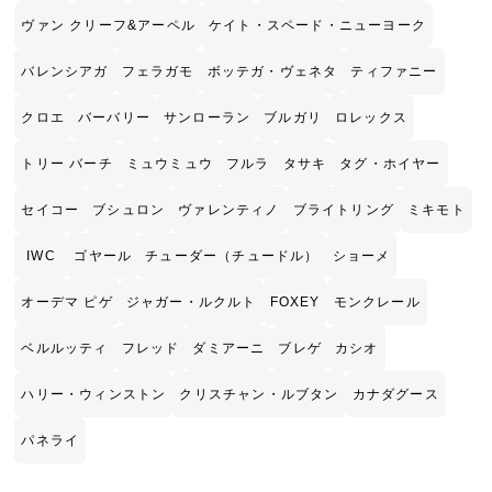
ヴァン クリーフ&アーペル
ケイト・スペード・ニューヨーク
バレンシアガ
フェラガモ
ボッテガ・ヴェネタ
ティファニー
クロエ
バーバリー
サンローラン
ブルガリ
ロレックス
トリー バーチ
ミュウミュウ
フルラ
タサキ
タグ・ホイヤー
セイコー
ブシュロン
ヴァレンティノ
ブライトリング
ミキモト
IWC
ゴヤール
チューダー（チュードル）
ショーメ
オーデマ ピゲ
ジャガー・ルクルト
FOXEY
モンクレール
ベルルッティ
フレッド
ダミアーニ
ブレゲ
カシオ
ハリー・ウィンストン
クリスチャン・ルブタン
カナダグース
パネライ