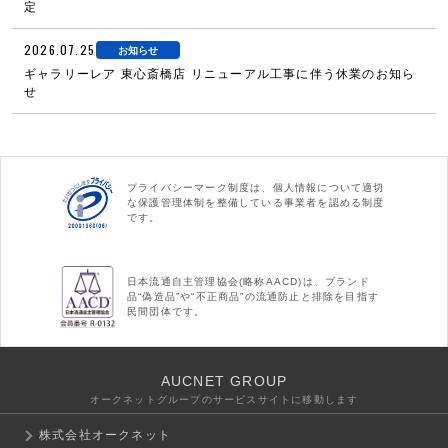
定
2026.07.25
お知らせ
ギャラリーレア 東心斎橋店 リニューアル工事に伴う休業のお知ら
せ
プライバシーマーク制度は、個人情報について適切
な保護管理体制を整備している事業者を認める制度
です。
日本流通自主管理協会(略称AACD)は、ブランド
品“偽造品”や“不正商品”の流通防止と排除を目指す
民間団体です。
AUCNET GROUP
オークネットグループのサービスサイトに移動します
株式会社オークネット