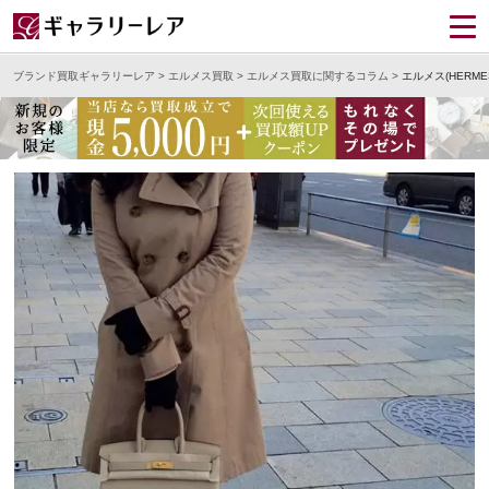
ブランド買取ギャラリーレア
>
エルメス買取
>
エルメス買取に関するコラム
>
エルメス(HER