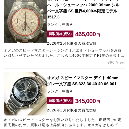
配買取を専門に行っております。ご相談お待ちしております！
ハエル・シューマッハ 2000 39mm シル
バー文字盤 SS 世界4,000本限定モデル
3517.3
ランク：中古A
465,000
買取価格(税込)
円
2026年2月お取引の買取実績
オメガのスピードマスターレーシングミハエル・シューマッハをお買
い取りさせていただきました。こちらは4000本限定でF1界の皇帝ミハ
エル・シューマッハが、2000年にワールドチャンピオンを獲得した記
990 View
念に生産された特別モデルです。人気の高い時計でしたので、しっか
りとした査定額を提示させていただきました。ブランド時計の売却を
ご検討中の方は、是非中野にあるブランド買取店「タイムゾーン中野
オメガ スピードマスター デイト 40mm
ブロードウェイ」をご利用ください。
グレー文字盤 SS 323.30.40.40.06.001
ランク：中古A
345,000
買取価格(税込)
円
2026年1月お取引の買取実績
オメガのスピードマスターをお買い取りいたしました。正規店での定
価高騰のため、買取相場も上昇傾向にあります。オメガをはじめブラ