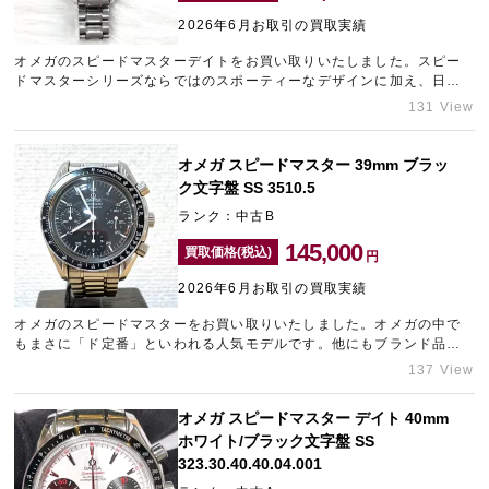
2026年6月お取引の買取実績
オメガのスピードマスターデイトをお買い取りいたしました。スピー
宅配買取を申し込む
ドマスターシリーズならではのスポーティーなデザインに加え、日常
無料の宅配キットをお届けします
使いに便利なデイト表示を備えた人気モデルです。ビジネスシーンか
131 View
らカジュアルまで幅広く活躍する需要の高い時計でしたので、精一杯
の金額をご提示させていただきました。「長年使っていない」「付属
品がない」そんなスピードマスターでもお買い取り可能です。ギャラ
オメガ スピードマスター 39mm ブラッ
リーレアLAB大阪ではブランド品の宅配買取を専門に行っておりま
ク文字盤 SS 3510.5
す。
ランク：中古B
145,000
買取価格(税込)
円
2026年6月お取引の買取実績
オメガのスピードマスターをお買い取りいたしました。オメガの中で
もまさに「ド定番」といわれる人気モデルです。他にもブランド品を
複数点お持ち込みいただけたため、目一杯の金額をご提示させていた
137 View
だきました。ブランド品の高価買取をご希望の方は、元町エリアのブ
ランド買取店「ギャラリーレア神戸元町店」にお持ち込みくださいま
オメガ スピードマスター デイト 40mm
せ。
ホワイト/ブラック文字盤 SS
323.30.40.40.04.001