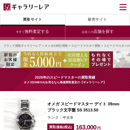
買取サイト
販売サイト
無料査定する
店舗を探す
今すぐ
お近くの
ブランド買取ギャラリーレア
>
オメガの時計買取
>
スピードマスター買取
>
スピードマスターの
今すぐLINE査定
24時間受付（対応時間10:00～19:00）
銀座本店
青山表参道店
新宿東口店
宅配買取を申し込む
小田急新宿店
LAB東京
名古屋大須店
無料の宅配キットをお届けします
2026年のスピードマスターの買取実績
心斎橋本店
東心斎橋店
梅田店
オメガ(OMEGA)を売るなら高価買取査定の【ギャラリーレア】
今すぐ電話査定
受付時間 10:00～19:00
なんば店
神戸元町(三宮)店
LAB大阪
オメガ スピードマスター デイト 39mm
ブラック文字盤 SS 3513.50
ランク：中古B
中野ブロードウェイ
163,000
買取価格(税込)
円