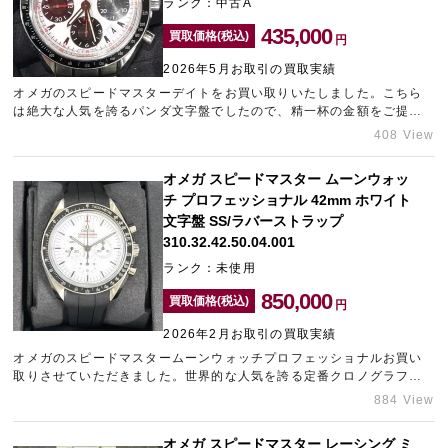
ランク：中古A
435,000
買取価格(税込)
円
2026年5月お取引の買取実績
オメガのスピードマスターデイトをお買い取りいたしました。こちら
は絶大な人気を誇るパンダ文字盤でしたので、精一杯の金額をご提示
させていただきました。現在お持ちのブランド時計の買取相場が気に
408 View
なるという方は、中野のブランド買取店「タイムゾーン中野ブロード
ウェイ」までご相談ください。
オメガ スピードマスター ムーンウォッ
チ プロフェッショナル 42mm ホワイト
文字盤 SS/ラバーストラップ
310.32.42.50.04.001
ランク：未使用
850,000
買取価格(税込)
円
2026年2月お取引の買取実績
オメガのスピードマスタームーンウォッチプロフェッショナルお買い
取りさせていただきました。世界的な人気を誇る定番クロノグラフ
は、中古市場でも需要が高く、相場は高水準を維持しています。流通
884 View
価格が安定している“今”は、市場動向を踏まえ高価査定が期待できるご
売却の好機と言えます。ギャラリーレアLAB大阪ではブランド品の宅
オメガ スピードマスター レーシング ミ