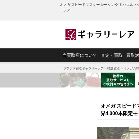
オメガ スピードマスター レーシング ミハエル・シュー
ーレア
当買取店について
査定・買取
買取
ブランド買取ギャラリーレア
>
オメガの時計買取
>
ス
界4,000本限定モデル 3517.3買取実績
ブランド買取ギャラリーレア
>
時計買取
>
オメガの時
オメガ スピードマ
界4,000本限定モ