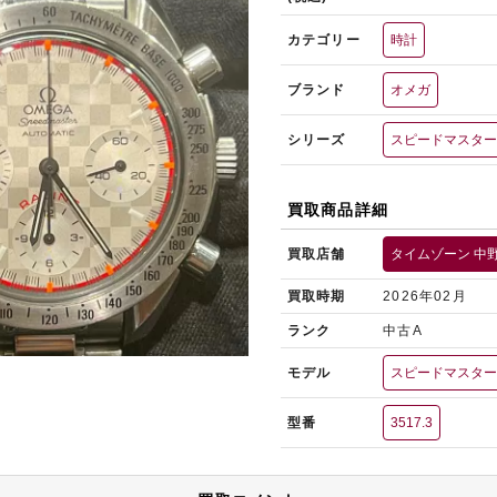
カテゴリー
時計
ブランド
オメガ
シリーズ
スピードマスタ
買取商品詳細
買取店舗
タイムゾーン 中
買取時期
2026年02月
ランク
中古A
モデル
スピードマスター
型番
3517.3