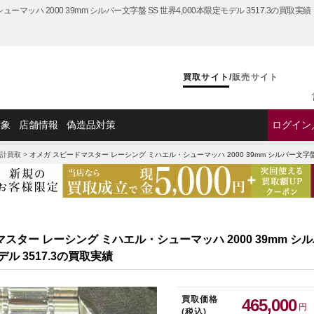
マッハ 2000 39mm シルバー文字盤 SS 世界4,000本限定モデル 3517.3の買取
買取サイト
/
販売サイト
対象
店舗情報
偽造品対策
ログイン
ピードマスター買取
>
スピードマスターの買取実績
>
オメガ スピードマスター レーシング ミハエル・
計買取
>
オメガ スピードマスター レーシング ミハエル・シューマッハ 2000 39mm シルバー文字盤 S
スター レーシング ミハエル・シューマッハ 2000 39mm シル
デル 3517.3の買取実績
買取価格
465,000
円
(税込)