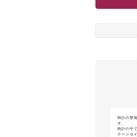
時計の聖
す。
時計の中
テージセイ