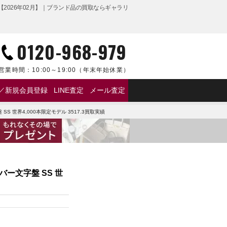
実績【2026年02月】｜ブランド品の買取ならギャラリ
0120-968-979
営業時間：
10:00～19:00
（年末年始休業）
／新規会員登録
LINE査定
メール査定
シューマッハ 2000 39mm シルバー文字盤 SS 世
S 世界4,000本限定モデル 3517.3買取実績
バー文字盤 SS 世