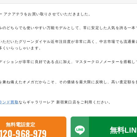
ー アクアテラをお買い取りさせていただきました。
ルのどちらでも使いやすい万能モデルとして、常に安定した人気を誇る一本
いただいたグリーンダイヤル近年注目度が非常に高く、中古市場でも流通量
多くいらっしゃいます。
ディションが非常に良好である点に加え、マスタークロノメーターを搭載し
を兼ね備えたオメガだからこそ、その価値を最大限に反映し、高い査定額を
ランド買取
ならギャラリーレア 新宿東口店をご利用ください。
無料電話査定
無料LI
120-968-979