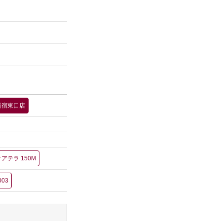
新宿東口店
アテラ 150M
003