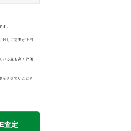
です。
に対して需要が上回
ている点も高く評価
提示させていただき
NE査定