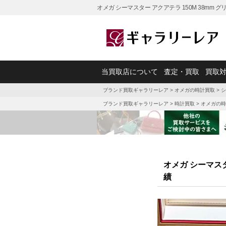
オメガ シーマスター アクアテラ 150M 38mm グリ
当買取店について
査定・買取
買取
ブランド買取ギャラリーレア
>
オメガの時計買取
>
シ
ブランド買取ギャラリーレア
>
時計買取
>
オメガの時
オメガ シーマスター 
績