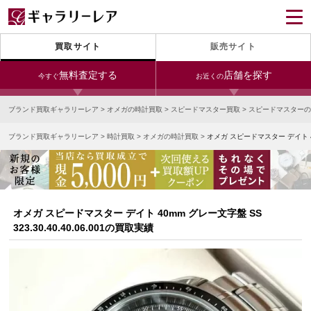
買取サイト
販売サイト
無料査定する
店舗を探す
今すぐ
お近くの
ブランド買取ギャラリーレア
>
オメガの時計買取
>
スピードマスター買取
>
スピードマスターの
今すぐLINE査定
24時間受付（対応時間10:00～19:00）
ブランド買取ギャラリーレア
>
時計買取
>
オメガの時計買取
>
オメガ スピードマスター デイト 40m
銀座本店
青山表参道店
新宿東口店
宅配買取を申し込む
小田急新宿店
LAB東京
名古屋大須店
無料の宅配キットをお届けします
心斎橋本店
東心斎橋店
梅田店
今すぐ電話査定
オメガ スピードマスター デイト 40mm グレー文字盤 SS
受付時間 10:00～19:00
なんば店
神戸元町(三宮)店
LAB大阪
323.30.40.40.06.001の買取実績
中野ブロードウェイ