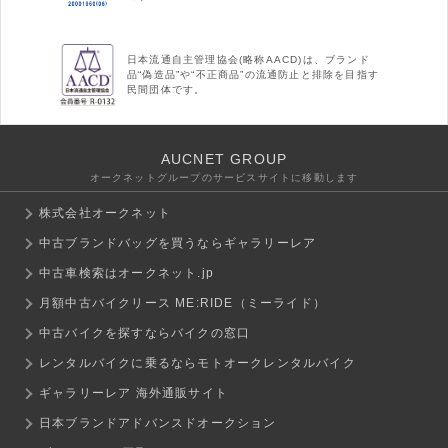
日本流通自主管理協会(略称AACD)は、ブランド
品“偽造品”や“不正商品”の流通防止と排除を目指す
民間団体です。
AUCNET GROUP
オークネットグループのサービスサイトに移動します
株式会社オークネット
中古ブランドバッグを買うならギャラリーレア
中古車検索はオークネット.jp
月額中古バイクリース ME:RIDE（ミーライド）
中古バイクを探すならバイクの窓口
レンタルバイクに乗るならモトオークレンタルバイク
ギャラリーレア 海外通販サイト
日本ブランドアドバンスドオークション