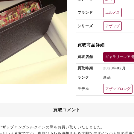
ブランド
エルメス
シリーズ
アザップ
買取商品詳細
買取店舗
ギャラリーレア 
買取時期
2020年02月
ランク
新品
モデル
アザップロング
買取コメント
アザップロングシルクインの黒をお買い取りいたしました。
ーという素材ですが、内側はカレを連想させる大胆なデザインが人気の理由