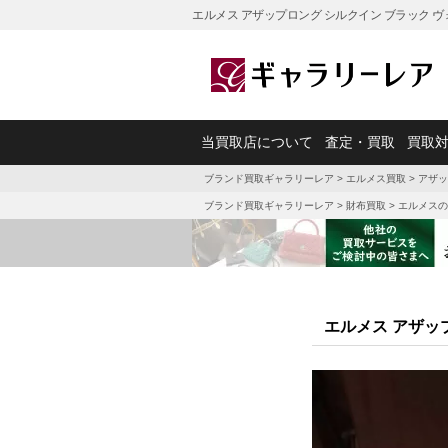
エルメス アザップロング シルクイン ブラック 
当買取店について
査定・買取
買取
ブランド買取ギャラリーレア
>
エルメス買取
>
アザッ
ブランド買取ギャラリーレア
>
財布買取
>
エルメスの
エルメス アザッ