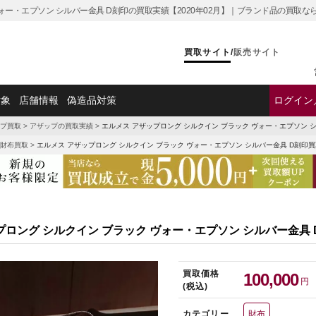
ヴォー・エプソン シルバー金具 D刻印の買取実績【2020年02月】｜ブランド品の買取
買取サイト
/
販売サイト
対象
店舗情報
偽造品対策
ログイン
プ買取
>
アザップの買取実績
>
エルメス アザップロング シルクイン ブラック ヴォー・エプソン 
財布買取
>
エルメス アザップロング シルクイン ブラック ヴォー・エプソン シルバー金具 D刻印
プロング シルクイン ブラック ヴォー・エプソン シルバー金具
買取価格
100,000
円
(税込)
カテゴリー
財布