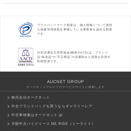
プライバシーマーク制度は、個人情報について適切
な保護管理体制を整備している事業者を認める制度
です。
日本流通自主管理協会(略称AACD)は、ブランド
品“偽造品”や“不正商品”の流通防止と排除を目指す
民間団体です。
AUCNET GROUP
オークネットグループのサービスサイトに移動します
株式会社オークネット
中古ブランドバッグを買うならギャラリーレア
中古車検索はオークネット.jp
月額中古バイクリース ME:RIDE（ミーライド）