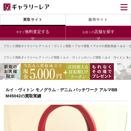
買取サイト
販売サイト
無料査定する
店舗を探す
今すぐ
お近くの
ブランド買取ギャラリーレア
>
ルイ・ヴィトン買取
>
アルマ買取
>
アルマの買取実績
>
ルイ・ヴ
今すぐLINE査定
24時間受付（対応時間10:00～19:00）
ブランド買取ギャラリーレア
>
バッグ買取
>
ルイ・ヴィトンのバッグ買取
>
ルイ・ヴィトン モノ
銀座本店
青山表参道店
新宿東口店
宅配買取を申し込む
小田急新宿店
LAB東京
名古屋大須店
無料の宅配キットをお届けします
心斎橋本店
東心斎橋店
梅田店
今すぐ電話査定
ルイ・ヴィトン モノグラム・デニム パッチワーク アルマBB
受付時間 10:00～19:00
なんば店
神戸元町(三宮)店
LAB大阪
M45042の買取実績
中野ブロードウェイ