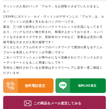
ヴィトンの人気のバッグ「アルマ」をお買取りさせていただきまし
た！
1934年にガストン・ルイ・ヴィトンがデザインした「アルマ」は、ル
イ・ヴィトンの定番と言われるバッグの一つです。
最近、三つ折り財布などのコンパクトウォレットが主流になってきて
おり、バッグも小さい物が好まれ、相場が上がっております。コンパ
クトな小さめサイズですが、長財布やスマホなど、貴重品は充分に収
納可能な大きさが人気の秘密です！
ダミエとモノグラムのモチーフのパッチワークで濃淡の異なるデニム
ブルーを表現したデザインが可愛いです☆
これ一つでファッションが華やかになり洗練されたワンランク上のコ
ーディネートとなること間違いなしです！
売却をご検討されているお客様はギャラリーレアに是非一度ご相談く
ださいませ。
無料電話査定
無料LINE査定
この商品をメール査定してみる