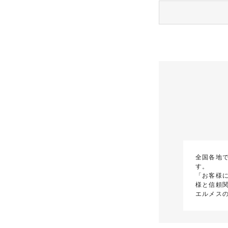
全国各地
す。
「お客様
様と信頼
エルメス