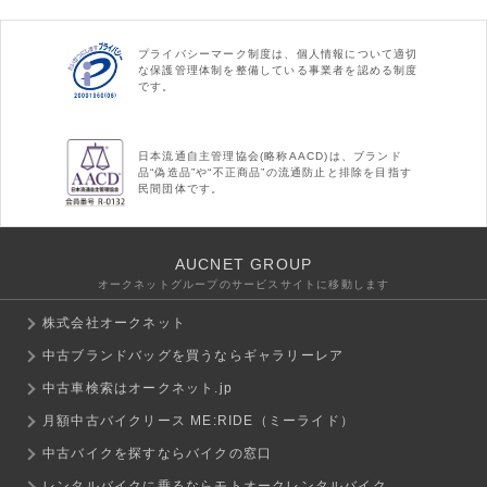
プライバシーマーク制度は、個人情報について適切
な保護管理体制を整備している事業者を認める制度
です。
日本流通自主管理協会(略称AACD)は、ブランド
品“偽造品”や“不正商品”の流通防止と排除を目指す
民間団体です。
AUCNET GROUP
オークネットグループのサービスサイトに移動します
株式会社オークネット
中古ブランドバッグを買うならギャラリーレア
中古車検索はオークネット.jp
月額中古バイクリース ME:RIDE（ミーライド）
中古バイクを探すならバイクの窓口
レンタルバイクに乗るならモトオークレンタルバイク