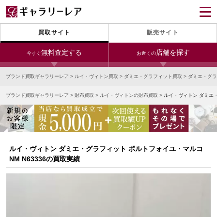
買取サイト
販売サイト
無料査定する
店舗を探す
今すぐ
お近くの
ブランド買取ギャラリーレア
>
ルイ・ヴィトン買取
>
ダミエ・グラフィット買取
>
ダミエ・グラ
今すぐLINE査定
24時間受付（対応時間10:00～19:00）
ブランド買取ギャラリーレア
>
財布買取
>
ルイ・ヴィトンの財布買取
>
ルイ・ヴィトン ダミエ・
銀座本店
青山表参道店
新宿東口店
宅配買取を申し込む
小田急新宿店
LAB東京
名古屋大須店
無料の宅配キットをお届けします
心斎橋本店
東心斎橋店
梅田店
今すぐ電話査定
ルイ・ヴィトン ダミエ・グラフィット ポルトフォイユ・マルコ
受付時間 10:00～19:00
なんば店
神戸元町(三宮)店
LAB大阪
NM N63336の買取実績
中野ブロードウェイ