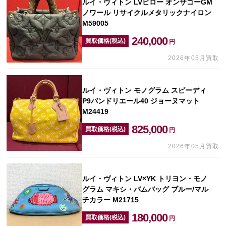
ルイ・ヴィトン LVピロー オンザゴーGM
ノワール リサイクルメタリックナイロン
M59005
240,000
買取価格(税込)
円
2026年05月買取
ルイ・ヴィトン モノグラム スピーディ
P9バンドリエール40 ジョーヌマット
M24419
825,000
買取価格(税込)
円
2026年05月買取
ルイ・ヴィトン LV×YK トリヨン・モノ
グラム マキシ・バムバッグ ブルー/マル
チカラー M21715
180,000
買取価格(税込)
円