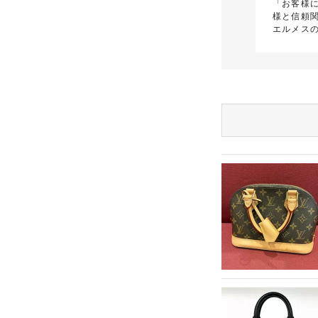
「お客様
様と信頼
エルメス