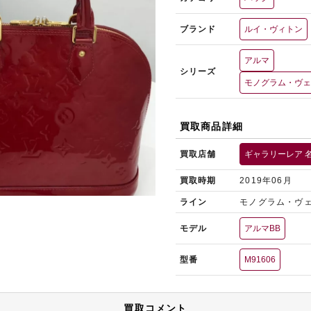
ブランド
ルイ・ヴィトン
アルマ
シリーズ
モノグラム・ヴ
買取商品詳細
買取店舗
ギャラリーレア 
買取時期
2019年06月
ライン
モノグラム・ヴ
モデル
アルマBB
型番
M91606
買取コメント