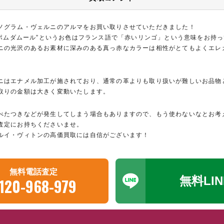
ノグラム・ヴェルニのアルマをお買い取りさせていただきました！
た”ポムダムール”というお色はフランス語で「赤いリンゴ」という意味をお持
ニの光沢のあるお素材に深みのある真っ赤なカラーは相性がとてもよくエレ
ニはエナメル加工が施されており、通常の革よりも取り扱いが難しいお品物
取りの金額は大きく変動いたします。
べたつきなどが発生してしまう場合もありますので、もう使わないなとお考
査定にお持ちくださいませ。
ルイ・ヴィトンの高価買取には自信がございます！
無料電話査定
無料LI
120-968-979