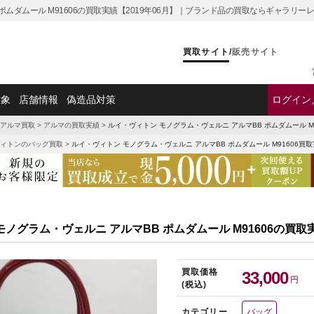
ポムダムール M91606の買取実績【2019年06月】｜ブランド品の買取ならギャラリー
買取サイト
/
販売サイト
対象
店舗情報
偽造品対策
ログイン
アルマ買取
>
アルマの買取実績
>
ルイ・ヴィトン モノグラム・ヴェルニ アルマBB ポムダムール M
ィトンのバッグ買取
>
ルイ・ヴィトン モノグラム・ヴェルニ アルマBB ポムダムール M91606買
モノグラム・ヴェルニ アルマBB ポムダムール M91606の買取
買取価格
33,000
円
(税込)
カテゴリー
バッグ