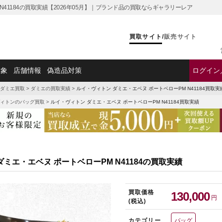
N41184の買取実績【2026年05月】｜ブランド品の買取ならギャラリーレア
買取サイト
/
販売サイト
対象
店舗情報
偽造品対策
ログイン
ダミエ買取
>
ダミエの買取実績
>
ルイ・ヴィトン ダミエ・エベヌ ポートベローPM N41184買取実
ィトンのバッグ買取
>
ルイ・ヴィトン ダミエ・エベヌ ポートベローPM N41184買取実績
ミエ・エベヌ ポートベローPM N41184の買取実績
買取価格
130,000
円
(税込)
カテゴリー
バッグ