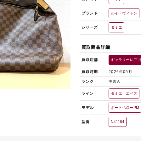
ブランド
ルイ・ヴィトン
シリーズ
ダミエ
買取商品詳細
買取店舗
ギャラリーレア 
買取時期
2026年05月
ランク
中古A
ライン
ダミエ・エベヌ
モデル
ポートベローPM
型番
N41184