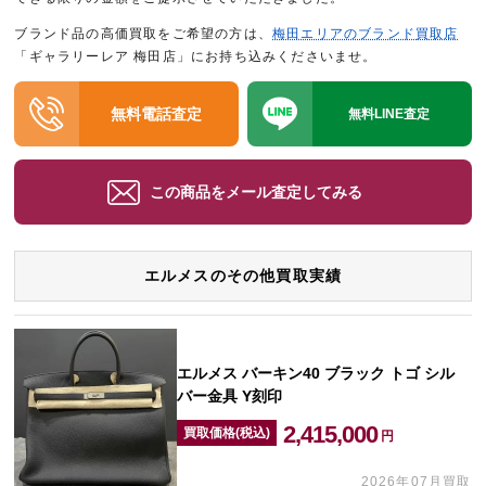
ブランド品の高価買取をご希望の方は、
梅田エリアのブランド買取店
「ギャラリーレア 梅田店」にお持ち込みくださいませ。
無料電話査定
無料LINE査定
この商品をメール査定してみる
エルメスのその他買取実績
エルメス バーキン40 ブラック トゴ シル
バー金具 Y刻印
2,415,000
買取価格(税込)
円
2026年07月買取