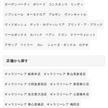
ガーデンパーティ
ボリード
コンスタンス
リンディ
ジプシエール
オータクロア
アルザン
ヴァンキャトル
ヴィドポッシュ
デッラ・カヴァッレリア
ブリッド・ア・ブラック
ツールボックス
カバック
ベアン
ドゴン
ケリーウォレット
アザップ
ツイリー
カレ
シェーヌ・ダンクル
ロデオ
店舗から探す
ギャラリーレア 銀座本店
ギャラリーレア 青山表参道店
ギャラリーレア 小田急新宿店
ギャラリーレア 新宿東口店
ギャラリーレア 名古屋大須店
ギャラリーレア 心斎橋本店
ギャラリーレア 東心斎橋店
ギャラリーレア 梅田店