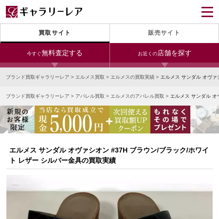
買取サイト
販売サイト
無料査定する
店舗を探す
今すぐ
お近くの
ブランド買取ギャラリーレア
>
エルメス買取
>
エルメスの買取実績
>
エルメス サンダル オヴァ
今すぐLINE査定
24時間受付（対応時間10:00～19:00）
ブランド買取ギャラリーレア
>
アパレル買取
>
エルメスのアパレル買取
>
エルメス サンダル オ
銀座本店
青山表参道店
新宿東口店
宅配買取を申し込む
小田急新宿店
LAB東京
名古屋大須店
無料の宅配キットをお届けします
心斎橋本店
東心斎橋店
梅田店
今すぐ電話査定
エルメス サンダル オヴァシオン #37H ブラウン/ブラック/ホワイ
受付時間 10:00～19:00
なんば店
神戸元町(三宮)店
LAB大阪
ト レザー シルバー金具の買取実績
中野ブロードウェイ