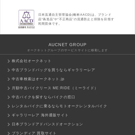
日本流通自主管理協会(略称AACD)は、ブランド
品“偽造品”や“不正商品”の流通防止と排除を目指す
民間団体です。
AUCNET GROUP
オークネットグループのサービスサイトに移動します
株式会社オークネット
中古ブランドバッグを買うならギャラリーレア
中古車検索はオークネット.jp
月額中古バイクリース ME:RIDE（ミーライド）
中古バイクを探すならバイクの窓口
レンタルバイクに乗るならモトオークレンタルバイク
ギャラリーレア 海外通販サイト
日本ブランドアドバンスドオークション
ブランディア 買取サイト