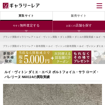
買取サイト
販売サイト
無料査定する
店舗を探す
今すぐ
お近くの
ブランド買取ギャラリーレア
>
ルイ・ヴィトン買取
>
ダミエ買取
>
ダミエの買取実績
>
ルイ・ヴ
今すぐLINE査定
24時間受付（対応時間10:00～19:00）
ブランド買取ギャラリーレア
>
財布買取
>
ルイ・ヴィトンの財布買取
>
ルイ・ヴィトン ダミエ・
銀座本店
青山表参道店
新宿東口店
宅配買取を申し込む
小田急新宿店
LAB東京
名古屋大須店
無料の宅配キットをお届けします
心斎橋本店
東心斎橋店
梅田店
今すぐ電話査定
ルイ・ヴィトン ダミエ・エベヌ ポルトフォイユ・サラ ローズ・
受付時間 10:00～19:00
なんば店
神戸元町(三宮)店
LAB大阪
バレリーヌ N60114の買取実績
中野ブロードウェイ