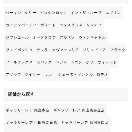
バーキン
ケリー
ピコタンロック
イン・ザ・ループ
エヴリン
ガーデンパーティ
ボリード
コンスタンス
リンディ
ジプシエール
オータクロア
アルザン
ヴァンキャトル
ヴィドポッシュ
デッラ・カヴァッレリア
ブリッド・ア・ブラック
ツールボックス
カバック
ベアン
ドゴン
ケリーウォレット
アザップ
ツイリー
カレ
シェーヌ・ダンクル
ロデオ
店舗から探す
ギャラリーレア 銀座本店
ギャラリーレア 青山表参道店
ギャラリーレア 小田急新宿店
ギャラリーレア 新宿東口店