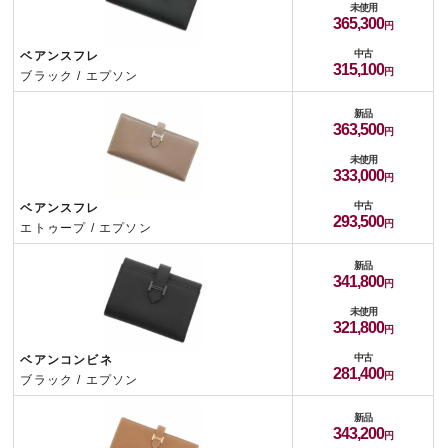
未使用
365,300
中古
ベアンスフレ
315,100
ブラック / エプソン
新品
363,500
未使用
333,000
中古
ベアンスフレ
293,500
エトゥープ / エプソン
新品
341,800
未使用
321,800
中古
ベアンコンビネ
281,400
ブラック / エプソン
新品
343,200