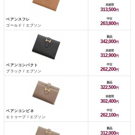
未使用
313,500
中古
ベアンスフレ
263,800
ゴールド / エプソン
新品
342,000
未使用
312,900
中古
ベアンコンパクト
262,200
ブラック / エプソン
新品
322,500
未使用
302,400
中古
ベアンコンビネ
262,100
エトゥープ / エプソン
新品
312,000