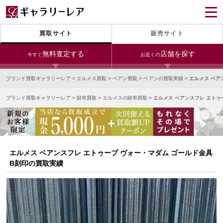
買取サイト
販売サイト
無料査定する
店舗を探す
今すぐ
お近くの
ブランド買取ギャラリーレア
>
エルメス買取
>
ベアン買取
>
ベアンの買取実績
>
エルメス ベア
今すぐLINE査定
24時間受付（対応時間10:00～19:00）
ブランド買取ギャラリーレア
>
財布買取
>
エルメスの財布買取
>
エルメス ベアンスフレ エトゥ
銀座本店
青山表参道店
新宿東口店
宅配買取を申し込む
小田急新宿店
LAB東京
名古屋大須店
無料の宅配キットをお届けします
心斎橋本店
東心斎橋店
梅田店
今すぐ電話査定
エルメス ベアンスフレ エトゥープ ヴォー・マダム ゴールド金具
受付時間 10:00～19:00
なんば店
神戸元町(三宮)店
LAB大阪
B刻印の買取実績
中野ブロードウェイ