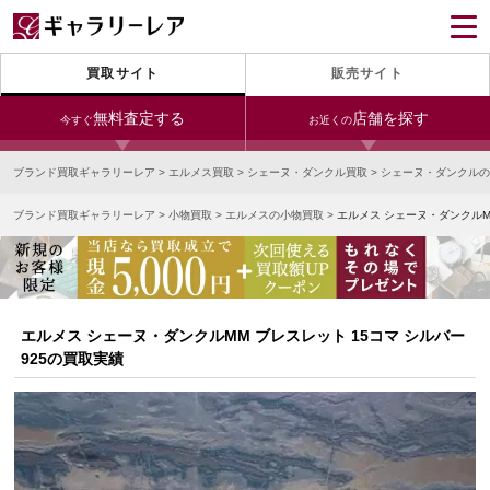
買取サイト
販売サイト
無料査定する
店舗を探す
今すぐ
お近くの
ブランド買取ギャラリーレア
>
エルメス買取
>
シェーヌ・ダンクル買取
>
シェーヌ・ダンクルの
今すぐLINE査定
24時間受付（対応時間10:00～19:00）
ブランド買取ギャラリーレア
>
小物買取
>
エルメスの小物買取
>
エルメス シェーヌ・ダンクルMM
銀座本店
青山表参道店
新宿東口店
宅配買取を申し込む
小田急新宿店
LAB東京
名古屋大須店
無料の宅配キットをお届けします
心斎橋本店
東心斎橋店
梅田店
今すぐ電話査定
エルメス シェーヌ・ダンクルMM ブレスレット 15コマ シルバー
受付時間 10:00～19:00
なんば店
神戸元町(三宮)店
LAB大阪
925の買取実績
中野ブロードウェイ