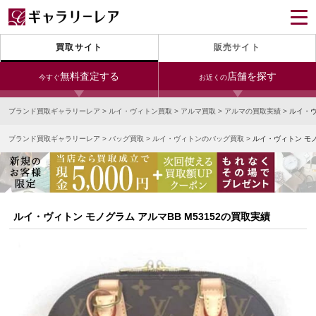
買取サイト
販売サイト
無料査定する
店舗を探す
今すぐ
お近くの
ブランド買取ギャラリーレア
>
ルイ・ヴィトン買取
>
アルマ買取
>
アルマの買取実績
>
ルイ・ヴ
今すぐLINE査定
24時間受付（対応時間10:00～19:00）
ブランド買取ギャラリーレア
>
バッグ買取
>
ルイ・ヴィトンのバッグ買取
>
ルイ・ヴィトン モノ
銀座本店
青山表参道店
新宿東口店
宅配買取を申し込む
小田急新宿店
LAB東京
名古屋大須店
無料の宅配キットをお届けします
心斎橋本店
東心斎橋店
梅田店
今すぐ電話査定
ルイ・ヴィトン モノグラム アルマBB M53152の買取実績
受付時間 10:00～19:00
なんば店
神戸元町(三宮)店
LAB大阪
中野ブロードウェイ