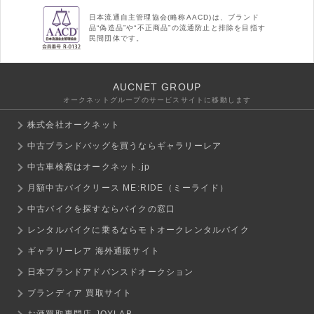
日本流通自主管理協会(略称AACD)は、ブランド
品“偽造品”や“不正商品”の流通防止と排除を目指す
民間団体です。
AUCNET GROUP
オークネットグループのサービスサイトに移動します
株式会社オークネット
中古ブランドバッグを買うならギャラリーレア
中古車検索はオークネット.jp
月額中古バイクリース ME:RIDE（ミーライド）
中古バイクを探すならバイクの窓口
レンタルバイクに乗るならモトオークレンタルバイク
ギャラリーレア 海外通販サイト
日本ブランドアドバンスドオークション
ブランディア 買取サイト
お酒買取専門店 JOYLAB