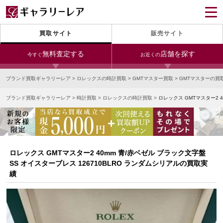
買取サイト
販売サイト
無料査定する
店舗を探す
今すぐ
お近くの
ブランド買取ギャラリーレア
>
ロレックスの時計買取
>
GMTマスター買取
>
GMTマスターの買
今すぐLINE査定
24時間受付（対応時間10:00～19:00）
ブランド買取ギャラリーレア
>
時計買取
>
ロレックスの時計買取
>
ロレックス GMTマスター2 
銀座本店
青山表参道店
新宿東口店
宅配買取を申し込む
小田急新宿店
LAB東京
名古屋大須店
無料の宅配キットをお届けします
心斎橋本店
東心斎橋店
梅田店
今すぐ電話査定
ロレックス GMTマスター2 40mm 青/赤ベゼル ブラック文字盤
受付時間 10:00～19:00
なんば店
神戸元町(三宮)店
LAB大阪
SS オイスターブレス 126710BLRO ランダムシリアルの買取実
績
中野ブロードウェイ