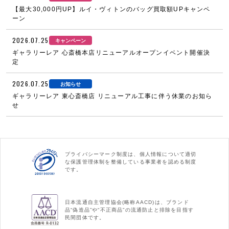
【最大30,000円UP】ルイ・ヴィトンのバッグ買取額UPキャンペ
ーン
2026.07.25
キャンペーン
ギャラリーレア 心斎橋本店リニューアルオープンイベント開催決
定
2026.07.25
お知らせ
ギャラリーレア 東心斎橋店 リニューアル工事に伴う休業のお知ら
せ
プライバシーマーク制度は、個人情報について適切
な保護管理体制を整備している事業者を認める制度
です。
日本流通自主管理協会(略称AACD)は、ブランド
品“偽造品”や“不正商品”の流通防止と排除を目指す
民間団体です。