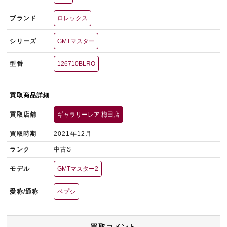
ブランド
ロレックス
シリーズ
GMTマスター
型番
126710BLRO
買取商品詳細
買取店舗
ギャラリーレア 梅田店
買取時期
2021年12月
ランク
中古S
モデル
GMTマスター2
愛称/通称
ペプシ