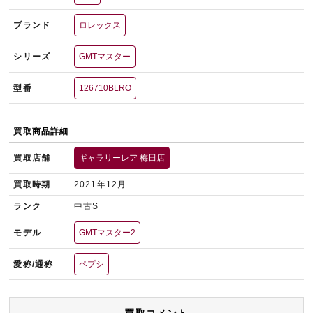
ブランド
ロレックス
シリーズ
GMTマスター
型番
126710BLRO
買取商品詳細
買取店舗
ギャラリーレア 梅田店
買取時期
2021年12月
ランク
中古S
モデル
GMTマスター2
愛称/通称
ペプシ