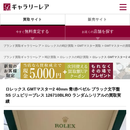
買取サイト
販売サイト
無料査定する
店舗を探す
今すぐ
お近くの
ブランド買取ギャラリーレア
>
ロレックスの時計買取
>
GMTマスター買取
>
GMTマスターの買
今すぐLINE査定
24時間受付（対応時間10:00～19:00）
ブランド買取ギャラリーレア
>
時計買取
>
ロレックスの時計買取
>
ロレックス GMTマスター2 
銀座本店
青山表参道店
新宿東口店
宅配買取を申し込む
小田急新宿店
LAB東京
名古屋大須店
無料の宅配キットをお届けします
心斎橋本店
東心斎橋店
梅田店
今すぐ電話査定
ロレックス GMTマスター2 40mm 青/赤ベゼル ブラック文字盤
受付時間 10:00～19:00
なんば店
神戸元町(三宮)店
LAB大阪
SS ジュビリーブレス 126710BLRO ランダムシリアルの買取実
績
中野ブロードウェイ