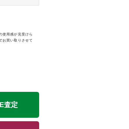
の使用感が見受けら
でお買い取りさせて
。
NE査定