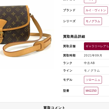
ブランド
ルイ・ヴィトン
シリーズ
モノグラム
買取商品詳細
買取店舗
ギャラリーレア L
買取時期
2021年09月
ランク
中古AB
ライン
モノグラム
モデル
ソローニュ
型番
M42250
買取コメント