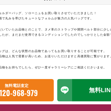
ョルダーバッグ、ソローニュをお買い取りさせていただきました！
感で丸みを帯びたキュートなフォルムが魅力の人気バッグです。
だいていたお品物とのことで、ヌメ革のストラップや開閉ベルト部分に少し
したが、まだまだ使用できるコンディションでしたのでしっかりとした金額
ッグは、どんな状態のお品物であってもお買い取りすることが可能です。
品物は人気で需要が高いため、お送りいただけますと高価買取に繋がります
品物をお持ちでしたら、ぜひ一度ギャラリーレアにご相談くださいませ。
無料電話査定
無料LI
120-968-979