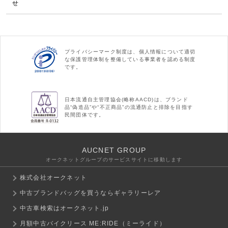
せ
プライバシーマーク制度は、個人情報について適切
な保護管理体制を整備している事業者を認める制度
です。
日本流通自主管理協会(略称AACD)は、ブランド
品“偽造品”や“不正商品”の流通防止と排除を目指す
民間団体です。
AUCNET GROUP
オークネットグループのサービスサイトに移動します
株式会社オークネット
中古ブランドバッグを買うならギャラリーレア
中古車検索はオークネット.jp
月額中古バイクリース ME:RIDE（ミーライド）