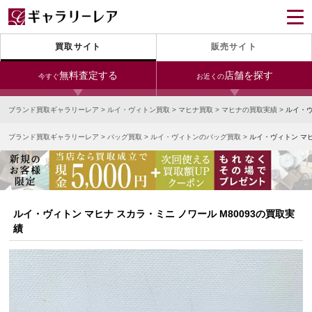
買取サイト
販売サイト
無料査定する
店舗を探す
今すぐ
お近くの
ブランド買取ギャラリーレア
>
ルイ・ヴィトン買取
>
マヒナ買取
>
マヒナの買取実績
>
ルイ・ヴ
今すぐLINE査定
24時間受付（対応時間10:00～19:00）
ブランド買取ギャラリーレア
>
バッグ買取
>
ルイ・ヴィトンのバッグ買取
>
ルイ・ヴィトン マヒ
銀座本店
青山表参道店
新宿東口店
宅配買取を申し込む
小田急新宿店
LAB東京
名古屋大須店
無料の宅配キットをお届けします
心斎橋本店
東心斎橋店
梅田店
今すぐ電話査定
ルイ・ヴィトン マヒナ スカラ・ミニ ノワール M80093の買取実
受付時間 10:00～19:00
なんば店
神戸元町(三宮)店
LAB大阪
績
中野ブロードウェイ