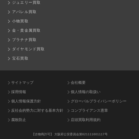
ジュエリー買取
アパレル買取
小物買取
金・貴金属買取
プラチナ買取
ダイヤモンド買取
宝石買取
サイトマップ
会社概要
採用情報
個人情報の取扱い
個人情報保護方針
グローバルプライバシーポリシー
反社会的勢力に対する基本方針
コンプライアンス憲章
腐敗防止
店頭買取利用規約
【古物商許可】
大阪府公安委員会第621111601117号