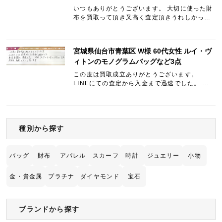
いつもありがとうございます。 大切に使った財
布を買取って頂き又高く査定頂きうれしかった
です。 又買取お願い致します。
宮城県仙台市青葉区 W様 60代女性 ルイ・ヴ
ィトンのモノグラムバッグなど3点
この度は買取成立ありがとうございます。
LINEにての査定から入金まで迅速でした。 査
定金額も満足です。 次回クーポンも付いてます
のでまた次回も利用したいと思います。
種別から探す
バッグ
財布
アパレル
スカーフ
時計
ジュエリー
小物
金・貴金属
プラチナ
ダイヤモンド
宝石
ブランドから探す