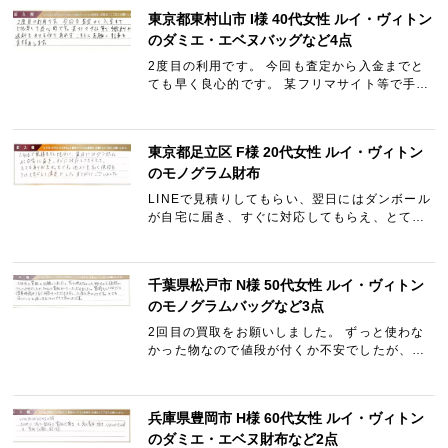
東京都東村山市 I様 40代女性 ルイ・ヴィトン
のダミエ・エベヌバッグなど4点
2度目の利用です。 今回も査定から入金までと
ても早く良心的です。 某フリマサイト等で手数
料や送料をかける位であればこちらにお願いす
る事をおすすめします。
東京都足立区 F様 20代女性 ルイ・ヴィトン
のモノグラム財布
LINEで見積りしてもらい、翌日にはダンボール
が自宅に届き、すぐに対応してもらえ、とても
ありがたかったです。 他よりも高く値段もつけ
てもらえて満足でした。 ありがとうございまし
た。
千葉県松戸市 N様 50代女性 ルイ・ヴィトン
のモノグラムバッグなど3点
2回目の買取をお願いしました。 ずっと使わな
かった物なので値段が付くか不安でしたが、ち
ゃんと買取していただけました。 質問もLINE
だと（営業時間内）すぐに回答をいただけます
し、入金も早かったです…
兵庫県豊岡市 H様 60代女性 ルイ・ヴィトン
のダミエ・エベヌ財布など2点