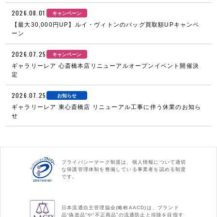
2026.08.01
キャンペーン
【最大30,000円UP】ルイ・ヴィトンのバッグ買取額UPキャンペ
ーン
2026.07.25
キャンペーン
ギャラリーレア 心斎橋本店リニューアルオープンイベント開催決
定
2026.07.25
お知らせ
ギャラリーレア 東心斎橋店 リニューアル工事に伴う休業のお知ら
せ
プライバシーマーク制度は、個人情報について適切
な保護管理体制を整備している事業者を認める制度
です。
日本流通自主管理協会(略称AACD)は、ブランド
品“偽造品”や“不正商品”の流通防止と排除を目指す