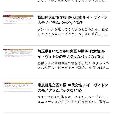
より、丁寧な説明と対応をして下さり安心して
取引きする事が出来ました。 査定額も納得出
来、終始満足しました。 夫にも買取りして頂く
なら是非こちらでと勧め…
秋田県大仙市 S様 40代女性 ルイ・ヴィトン
のモノグラムバッグなど3点
ダンボールを送ってくださるところから、査定
までとてもスムーズでとても丁寧に対応して頂
けました。 また機会があればぜひお願いしたい
と思いました。 LINEでやり取りできたのもま
た時間取られずよかっ…
埼玉県さいたま市中央区 M様 40代女性 ル
イ・ヴィトンのモノグラムバッグなど5点
想像以上の高額査定で驚きました！ スタッフの
方の対応もスピーディーで親切。 他店では納得
できなかった金額が、ここではしっかり評価し
てもらえて本当に満足です。 ブランド品を売る
ならここ一択だと思…
東京都足立区 B様 30代女性 ルイ・ヴィトン
のモノグラムバッグなど4点
ラインでのやり取りが、とてもスムーズでコミ
ュニケーションがとりやすかったです。 買取金
額も他社より良く、気持ち良く利用できまし
た。