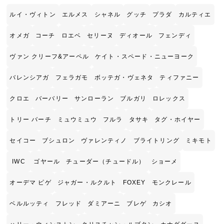
ルイ・ヴィトン
エルメス
シャネル
グッチ
プラダ
カルティエ
オメガ
コーチ
ロエベ
セリーヌ
ディオール
フェンディ
ヴァン クリーフ&アーペル
ケイト・スペード・ニューヨーク
バレンシアガ
フェラガモ
ボッテガ・ヴェネタ
ティファニー
クロエ
バーバリー
サンローラン
ブルガリ
ロレックス
トリー バーチ
ミュウミュウ
フルラ
タサキ
タグ・ホイヤー
セイコー
ブシュロン
ヴァレンティノ
ブライトリング
ミキモト
IWC
ゴヤール
チューダー（チュードル）
ショーメ
オーデマ ピゲ
ジャガー・ルクルト
FOXEY
モンクレール
ベルルッティ
フレッド
ダミアーニ
ブレゲ
カシオ