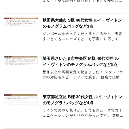
より、丁寧な説明と対応をして下さり安心して
取引きする事が出来ました。 査定額も納得出
来、終始満足しました。 夫にも買取りして頂く
なら是非こちらでと勧め…
秋田県大仙市 S様 40代女性 ルイ・ヴィトン
のモノグラムバッグなど3点
ダンボールを送ってくださるところから、査定
までとてもスムーズでとても丁寧に対応して頂
けました。 また機会があればぜひお願いしたい
と思いました。 LINEでやり取りできたのもま
た時間取られずよかっ…
埼玉県さいたま市中央区 M様 40代女性 ル
イ・ヴィトンのモノグラムバッグなど5点
想像以上の高額査定で驚きました！ スタッフの
方の対応もスピーディーで親切。 他店では納得
できなかった金額が、ここではしっかり評価し
てもらえて本当に満足です。 ブランド品を売る
ならここ一択だと思…
東京都足立区 B様 30代女性 ルイ・ヴィトン
のモノグラムバッグなど4点
ラインでのやり取りが、とてもスムーズでコミ
ュニケーションがとりやすかったです。 買取金
額も他社より良く、気持ち良く利用できまし
た。