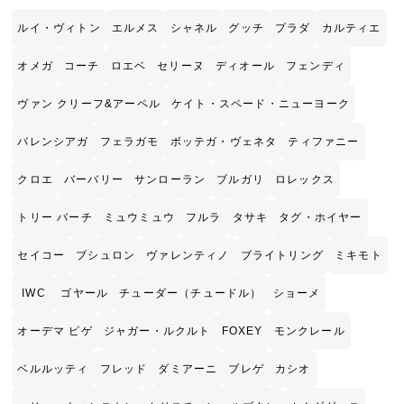
ルイ・ヴィトン
エルメス
シャネル
グッチ
プラダ
カルティエ
オメガ
コーチ
ロエベ
セリーヌ
ディオール
フェンディ
ヴァン クリーフ&アーペル
ケイト・スペード・ニューヨーク
バレンシアガ
フェラガモ
ボッテガ・ヴェネタ
ティファニー
クロエ
バーバリー
サンローラン
ブルガリ
ロレックス
トリー バーチ
ミュウミュウ
フルラ
タサキ
タグ・ホイヤー
セイコー
ブシュロン
ヴァレンティノ
ブライトリング
ミキモト
IWC
ゴヤール
チューダー（チュードル）
ショーメ
オーデマ ピゲ
ジャガー・ルクルト
FOXEY
モンクレール
ベルルッティ
フレッド
ダミアーニ
ブレゲ
カシオ