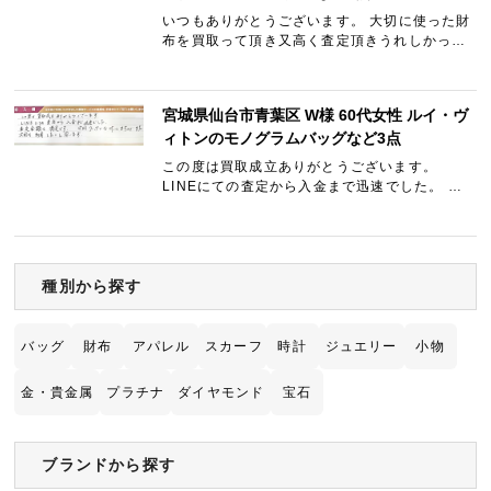
いつもありがとうございます。 大切に使った財
布を買取って頂き又高く査定頂きうれしかった
です。 又買取お願い致します。
宮城県仙台市青葉区 W様 60代女性 ルイ・ヴ
ィトンのモノグラムバッグなど3点
この度は買取成立ありがとうございます。
LINEにての査定から入金まで迅速でした。 査
定金額も満足です。 次回クーポンも付いてます
のでまた次回も利用したいと思います。
種別から探す
バッグ
財布
アパレル
スカーフ
時計
ジュエリー
小物
金・貴金属
プラチナ
ダイヤモンド
宝石
ブランドから探す