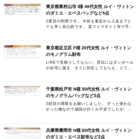
東京都東村山市 I様 40代女性 ルイ・ヴィトン
のダミエ・エベヌバッグなど4点
2度目の利用です。 今回も査定から入金までと
ても早く良心的です。 某フリマサイト等で手数
料や送料をかける位であればこちらにお願いす
る事をおすすめします。
東京都足立区 F様 20代女性 ルイ・ヴィトン
のモノグラム財布
LINEで見積りしてもらい、翌日にはダンボール
が自宅に届き、すぐに対応してもらえ、とても
ありがたかったです。 他よりも高く値段もつけ
てもらえて満足でした。 ありがとうございまし
た。
千葉県松戸市 N様 50代女性 ルイ・ヴィトン
のモノグラムバッグなど3点
2回目の買取をお願いしました。 ずっと使わな
かった物なので値段が付くか不安でしたが、ち
ゃんと買取していただけました。 質問もLINE
だと（営業時間内）すぐに回答をいただけます
し、入金も早かったです…
兵庫県豊岡市 H様 60代女性 ルイ・ヴィトン
のダミエ・エベヌ財布など2点