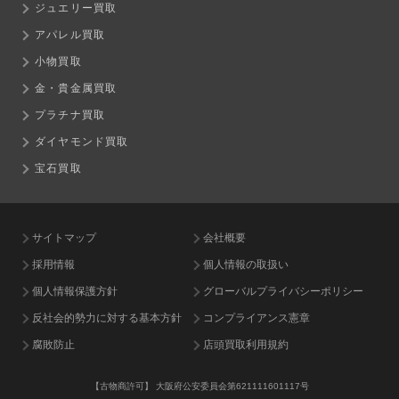
ジュエリー買取
アパレル買取
小物買取
金・貴金属買取
プラチナ買取
ダイヤモンド買取
宝石買取
サイトマップ
会社概要
採用情報
個人情報の取扱い
個人情報保護方針
グローバルプライバシーポリシー
反社会的勢力に対する基本方針
コンプライアンス憲章
腐敗防止
店頭買取利用規約
【古物商許可】
大阪府公安委員会第621111601117号