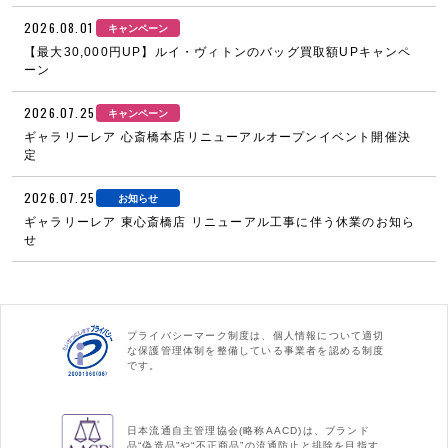
2026.08.01
キャンペーン
【最大30,000円UP】ルイ・ヴィトンのバッグ買取額UPキャンペ
ーン
2026.07.25
キャンペーン
ギャラリーレア 心斎橋本店リニューアルオープンイベント開催決
定
2026.07.25
お知らせ
ギャラリーレア 東心斎橋店 リニューアル工事に伴う休業のお知ら
せ
プライバシーマーク制度は、個人情報について適切
な保護管理体制を整備している事業者を認める制度
です。
日本流通自主管理協会(略称AACD)は、ブランド
品“偽造品”や“不正商品”の流通防止と排除を目指す