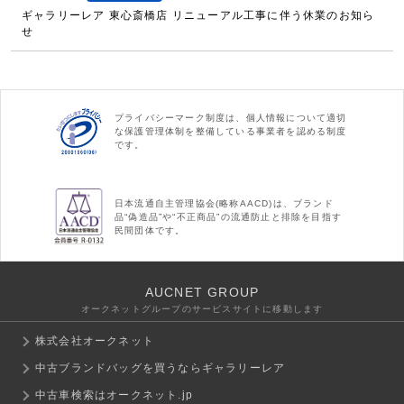
ギャラリーレア 東心斎橋店 リニューアル工事に伴う休業のお知ら
せ
プライバシーマーク制度は、個人情報について適切
な保護管理体制を整備している事業者を認める制度
です。
日本流通自主管理協会(略称AACD)は、ブランド
品“偽造品”や“不正商品”の流通防止と排除を目指す
民間団体です。
AUCNET GROUP
オークネットグループのサービスサイトに移動します
株式会社オークネット
中古ブランドバッグを買うならギャラリーレア
中古車検索はオークネット.jp