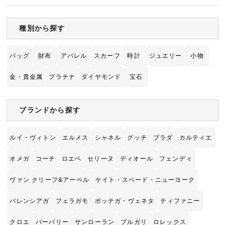
た。 LINEの査定より実際の査定が低かったの
ですが、その理由もしっ…
種別から探す
バッグ
財布
アパレル
スカーフ
時計
ジュエリー
小物
金・貴金属
プラチナ
ダイヤモンド
宝石
ブランドから探す
ルイ・ヴィトン
エルメス
シャネル
グッチ
プラダ
カルティエ
オメガ
コーチ
ロエベ
セリーヌ
ディオール
フェンディ
ヴァン クリーフ&アーペル
ケイト・スペード・ニューヨーク
バレンシアガ
フェラガモ
ボッテガ・ヴェネタ
ティファニー
クロエ
バーバリー
サンローラン
ブルガリ
ロレックス