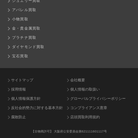
ジュエリー買取
アパレル買取
小物買取
金・貴金属買取
プラチナ買取
ダイヤモンド買取
宝石買取
サイトマップ
会社概要
採用情報
個人情報の取扱い
個人情報保護方針
グローバルプライバシーポリシー
反社会的勢力に対する基本方針
コンプライアンス憲章
腐敗防止
店頭買取利用規約
【古物商許可】
大阪府公安委員会第621111601117号