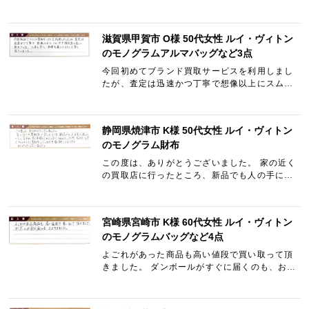
には理由も書かれていましたので納得しまし
た。 入金もきちんと確認できました。
滋賀県甲賀市 O様 50代女性 ルイ・ヴィトン
のモノグラムアルマバッグなど3点
今回初めてブランド買取サービスを利用しまし
たが、査定は迅速かつ丁寧で想像以上にスムー
ズで満足度の高い取引でした。 入金も早く、全
体を通してストレスなく完了しました。
静岡県焼津市 K様 50代女性 ルイ・ヴィトン
のモノグラム財布
この度は、ありがとうございました。 家の近く
の買取店に行ったところ、新品でも人の手に渡
ったからと言われ安く見積りされてしまい悩ん
でいた所、ギャラリーレアでちゃんとした買取
をしていただき感謝し…
宮崎県宮崎市 K様 60代女性 ルイ・ヴィトン
のモノグラムバッグなど4点
よごれがあった商品も高い値段で買い取って頂
きました。 ダンボールがすぐに届くのも、おど
ろきました。