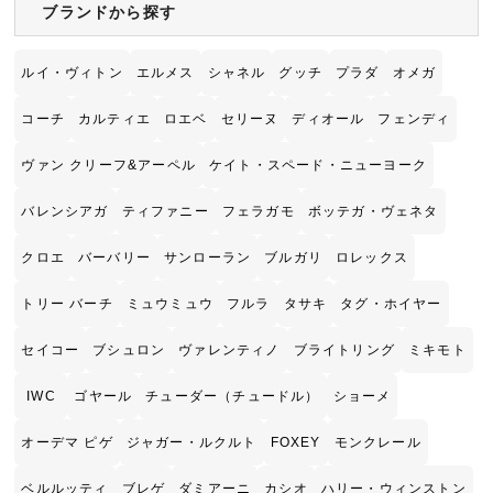
ブランドから探す
ルイ・ヴィトン
エルメス
シャネル
グッチ
プラダ
オメガ
コーチ
カルティエ
ロエベ
セリーヌ
ディオール
フェンディ
ヴァン クリーフ&アーペル
ケイト・スペード・ニューヨーク
バレンシアガ
ティファニー
フェラガモ
ボッテガ・ヴェネタ
クロエ
バーバリー
サンローラン
ブルガリ
ロレックス
トリー バーチ
ミュウミュウ
フルラ
タサキ
タグ・ホイヤー
セイコー
ブシュロン
ヴァレンティノ
ブライトリング
ミキモト
IWC
ゴヤール
チューダー（チュードル）
ショーメ
オーデマ ピゲ
ジャガー・ルクルト
FOXEY
モンクレール
ベルルッティ
ブレゲ
ダミアーニ
カシオ
ハリー・ウィンストン