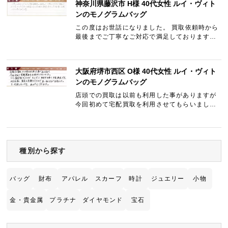
神奈川県藤沢市 H様 40代女性 ルイ・ヴィト
ンのモノグラムバッグ
この度はお世話になりました。 買取依頼時から
最後までご丁寧なご対応で満足しております。
またブランド品を手放すタイミングがあれば、
是非ギャラリーレアLAB様にお願いしたいと思
っております。
大阪府堺市西区 O様 40代女性 ルイ・ヴィト
ンのモノグラムバッグ
店頭での買取は以前も利用した事がありますが
今回初めて宅配買取を利用させてもらいまし
た。 ライン査定後だったのでスムーズに取引き
出来て大変満足です。 対応も良く、査定も高額
だったので良い取引き…
種別から探す
バッグ
財布
アパレル
スカーフ
時計
ジュエリー
小物
金・貴金属
プラチナ
ダイヤモンド
宝石