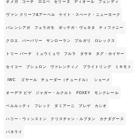
オメガ
コーチ
ロエベ
セリーヌ
ディオール
フェンディ
ヴァン クリーフ&アーペル
ケイト・スペード・ニューヨーク
バレンシアガ
フェラガモ
ボッテガ・ヴェネタ
ティファニー
クロエ
バーバリー
サンローラン
ブルガリ
ロレックス
トリー バーチ
ミュウミュウ
フルラ
タサキ
タグ・ホイヤー
セイコー
ブシュロン
ヴァレンティノ
ブライトリング
ミキモト
IWC
ゴヤール
チューダー（チュードル）
ショーメ
オーデマ ピゲ
ジャガー・ルクルト
FOXEY
モンクレール
ベルルッティ
フレッド
ダミアーニ
ブレゲ
カシオ
ハリー・ウィンストン
クリスチャン・ルブタン
カナダグース
パネライ