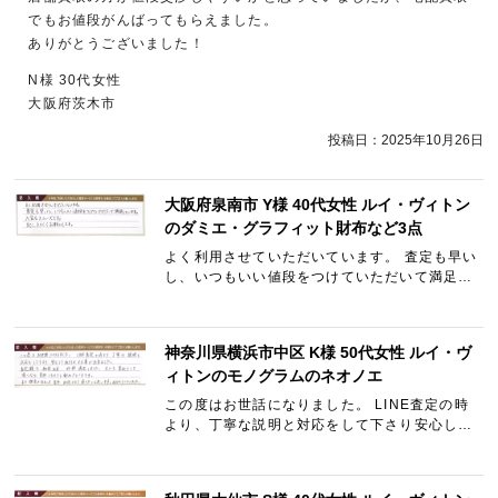
でもお値段がんばってもらえました。
ありがとうございました！
N様 30代女性
大阪府茨木市
投稿日：
2025年10月26日
大阪府泉南市 Y様 40代女性 ルイ・ヴィトン
のダミエ・グラフィット財布など3点
よく利用させていただいています。 査定も早い
し、いつもいい値段をつけていただいて満足し
ています。 入金もスムーズです。 また、よろし
くお願いします。
神奈川県横浜市中区 K様 50代女性 ルイ・ヴ
ィトンのモノグラムのネオノエ
この度はお世話になりました。 LINE査定の時
より、丁寧な説明と対応をして下さり安心して
取引きする事が出来ました。 査定額も納得出
来、終始満足しました。 夫にも買取りして頂く
なら是非こちらでと勧め…