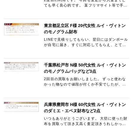
2度目の利用です。 今回も査定から入金までと
ても早く良心的です。 某フリマサイト等で手数
料や送料をかける位であればこちらにお願いす
る事をおすすめします。
東京都足立区 F様 20代女性 ルイ・ヴィトン
のモノグラム財布
LINEで見積りしてもらい、翌日にはダンボール
が自宅に届き、すぐに対応してもらえ、とても
ありがたかったです。 他よりも高く値段もつけ
てもらえて満足でした。 ありがとうございまし
た。
千葉県松戸市 N様 50代女性 ルイ・ヴィトン
のモノグラムバッグなど3点
2回目の買取をお願いしました。 ずっと使わな
かった物なので値段が付くか不安でしたが、ち
ゃんと買取していただけました。 質問もLINE
だと（営業時間内）すぐに回答をいただけます
し、入金も早かったです…
兵庫県豊岡市 H様 60代女性 ルイ・ヴィトン
のダミエ・エベヌ財布など2点
いつもありがとうございます。 大切に使った財
布を買取って頂き又高く査定頂きうれしかった
です。 又買取お願い致します。