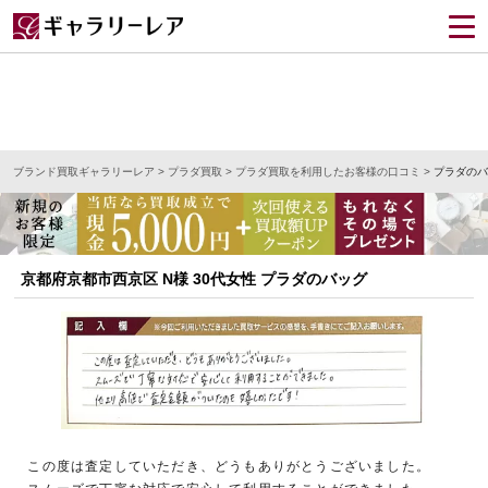
ブランド買取ギャラリーレア
>
プラダ買取
>
プラダ買取を利用したお客様の口コミ
>
プラダのバ
京都府京都市西京区 N様 30代女性 プラダのバッグ
この度は査定していただき、どうもありがとうございました。