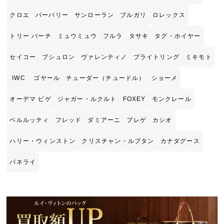
クロエ
バーバリー
サンローラン
ブルガリ
ロレックス
トリー バーチ
ミュウミュウ
フルラ
タサキ
タグ・ホイヤー
セイコー
ブシュロン
ヴァレンティノ
ブライトリング
ミキモト
IWC
ゴヤール
チューダー（チュードル）
ショーメ
オーデマ ピゲ
ジャガー・ルクルト
FOXEY
モンクレール
ベルルッティ
フレッド
ダミアーニ
ブレゲ
カシオ
ハリー・ウィンストン
クリスチャン・ルブタン
カナダグース
パネライ