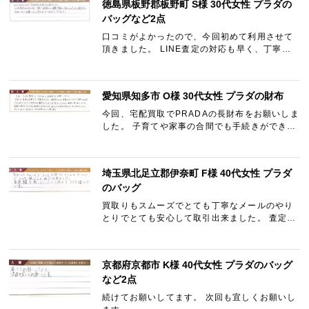
徳島県板野郡板野町 S様 30代女性 プラダの
バッグなど2点
口コミがよかったので、今回初めて利用させて
頂きました。 LINE査定の対応も早く、丁寧で
納得のいく金額で買取って頂けたのでとても満
足です。 次回もこちらでお願いしたいと思えま
した！ ありがとうござ…
愛知県知多市 O様 30代女性 プラダの財布
今回、宅配買取でPRADAの長財布をお願いしま
した。 子育てや家事の合間でも手続きができ、
梱包キットも用意されていたので手間がかから
ず、とても助かりました。 他社でも査定してい
ましたが、ギャラリー…
埼玉県北足立郡伊奈町 F様 40代女性 プラダ
のバッグ
買取りもスムーズでとても丁寧なメールのやり
とりでとても安心して取引出来ました。 査定額
も思っていたより高くてとても嬉しかったで
す。
京都府京都市 K様 40代女性 プラダのバッグ
など2点
続けてお願いしてます。 次回も宜しくお願いし