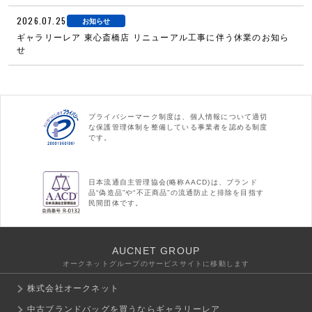
2026.07.25
お知らせ
ギャラリーレア 東心斎橋店 リニューアル工事に伴う休業のお知ら
せ
プライバシーマーク制度は、個人情報について適切
な保護管理体制を整備している事業者を認める制度
です。
日本流通自主管理協会(略称AACD)は、ブランド
品“偽造品”や“不正商品”の流通防止と排除を目指す
民間団体です。
AUCNET GROUP
オークネットグループのサービスサイトに移動します
株式会社オークネット
中古ブランドバッグを買うならギャラリーレア