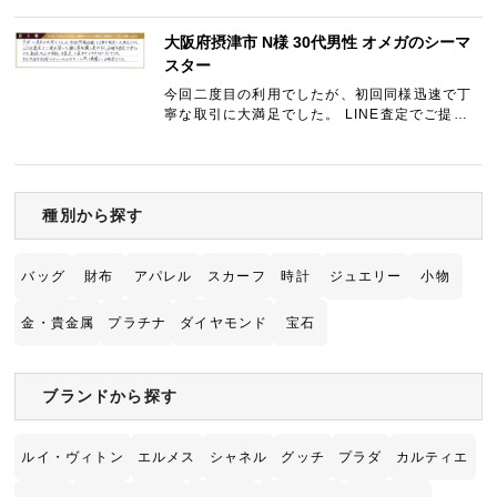
自分の大切にしていたものを高く評価してくだ
さったので、とても嬉し…
大阪府摂津市 N様 30代男性 オメガのシーマ
スター
今回二度目の利用でしたが、初回同様迅速で丁
寧な取引に大満足でした。 LINE査定でご提示
頂いた額と買取額に差がなく、正確な査定で安
心でき、発送キットの手配、本査定、入金まで
とてもスピーディでした…
種別から探す
バッグ
財布
アパレル
スカーフ
時計
ジュエリー
小物
金・貴金属
プラチナ
ダイヤモンド
宝石
ブランドから探す
ルイ・ヴィトン
エルメス
シャネル
グッチ
プラダ
カルティエ