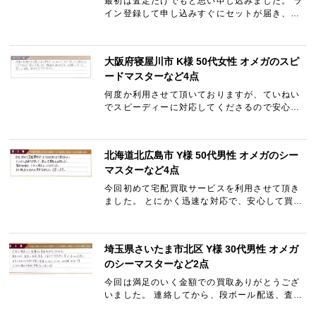
最初は査定だけでもと思い申し込みました。 ラ
イン登録して申し込みすぐにセットが届き、送
料も着払いで送れ、査定もスピーディーで思っ
ていた金額より多かった事とクーポンが使えさ
らにプラスされました…
大阪府寝屋川市 K様 50代女性 オメガのスピ
ードマスターなど4点
何度か利用させて頂いておりますが、ていねい
でスピーディーに対応してくださるので安心で
す。 また、機会がありましたら、お願いしたい
と思っています。 ありがとうございました。
北海道北広島市 Y様 50代男性 オメガのシー
マスターなど4点
今回初めて宅配買取サービスを利用させて頂き
ました。 とにかく迅速な対応で、安心して買い
取りが出来ました。 買取価格も、十分に満足の
いくものでした。 また機会があれば是非利用し
たいと思います。
埼玉県さいたま市北区 Y様 30代男性 オメガ
のシーマスターなど2点
今回は満足のいく金額での買取ありがとうござ
いました。 連絡してから、段ボール配送、査
定、入金までとても早く、安心したのと同時に