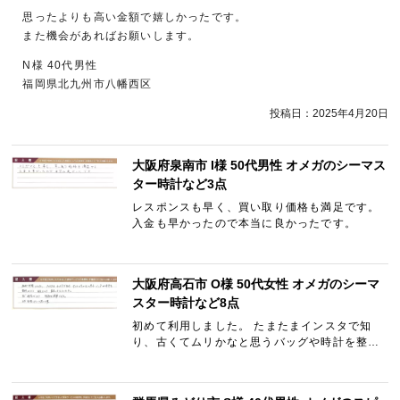
思ったよりも高い金額で嬉しかったです。
また機会があればお願いします。
N様 40代男性
福岡県北九州市八幡西区
投稿日：
2025年4月20日
大阪府泉南市 I様 50代男性 オメガのシーマス
ター時計など3点
レスポンスも早く、買い取り価格も満足です。
入金も早かったので本当に良かったです。
大阪府高石市 O様 50代女性 オメガのシーマ
スター時計など8点
初めて利用しました。 たまたまインスタで知
り、古くてムリかなと思うバッグや時計を整理
がてら写真をとり査定してもらいました。 すぐ
返信がきて、手続きも簡単でした。 また利用し
たいと思います。