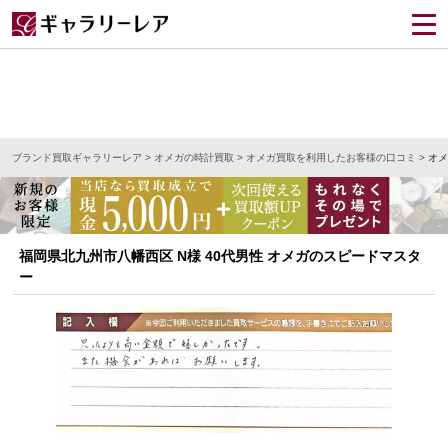
ブランド買取ギャラリーレア
>
オメガの時計買取
>
オメガ買取を利用したお客様の口コミ
>
オメ
福岡県北九州市八幡西区 N様 40代男性 オメガのスピードマスタ
ー