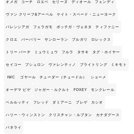
オメガ
コーチ
ロエベ
セリーヌ
ディオール
フェンディ
ヴァン クリーフ&アーペル
ケイト・スペード・ニューヨーク
バレンシアガ
フェラガモ
ボッテガ・ヴェネタ
ティファニー
クロエ
バーバリー
サンローラン
ブルガリ
ロレックス
トリー バーチ
ミュウミュウ
フルラ
タサキ
タグ・ホイヤー
セイコー
ブシュロン
ヴァレンティノ
ブライトリング
ミキモト
IWC
ゴヤール
チューダー（チュードル）
ショーメ
オーデマ ピゲ
ジャガー・ルクルト
FOXEY
モンクレール
ベルルッティ
フレッド
ダミアーニ
ブレゲ
カシオ
ハリー・ウィンストン
クリスチャン・ルブタン
カナダグース
パネライ