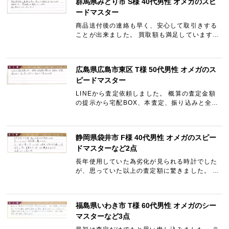
群馬県みどり市 S様 40代男性 オメガのスピ
ードマスター
商品送付後の連絡も早く、安心して取引きする
ことが出来ました。 買取額も満足しています。
ありがとうございました！
広島県広島市東区 T様 50代男性 オメガのス
ピードマスター
LINEから査定依頼しました。 概算の査定金額
の提示から宅配BOX、本査定、振り込みと全て
早く対応して頂きまして大変良かったです。
静岡県袋井市 F様 40代男性 オメガのスピー
ドマスターなど2点
長年使用していた為劣化が見られる時計でした
が、思っていた以上の査定額に驚きました。 次
に使って頂く方にも大切に使用して頂けたら嬉
しいです。 査定も早く、有難かったです。 また
機会があったら依頼…
福島県いわき市 T様 60代男性 オメガのシー
マスターなど3点