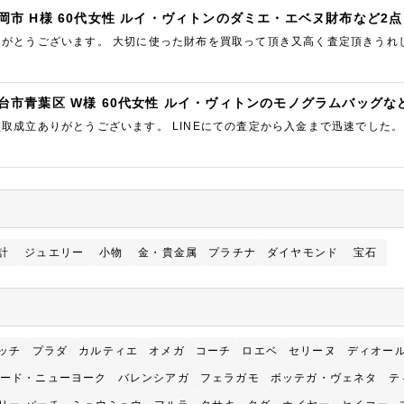
岡市 H様 60代女性 ルイ・ヴィトンのダミエ・エベヌ財布など2点
りがとうございます。 大切に使った財布を買取って頂き又高く査定頂きうれ
台市青葉区 W様 60代女性 ルイ・ヴィトンのモノグラムバッグな
取成立ありがとうございます。 LINEにての査定から入金まで迅速でした。
のでまた次回も利用したいと思います。
計
ジュエリー
小物
金・貴金属
プラチナ
ダイヤモンド
宝石
ッチ
プラダ
カルティエ
オメガ
コーチ
ロエベ
セリーヌ
ディオー
ード・ニューヨーク
バレンシアガ
フェラガモ
ボッテガ・ヴェネタ
テ