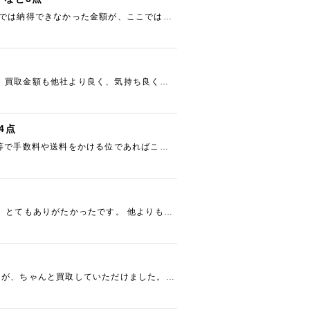
店では納得できなかった金額が、ここではし
 買取金額も他社より良く、気持ち良く利
4点
ト等で手数料や送料をかける位であればこち
、とてもありがたかったです。 他よりも高
たが、ちゃんと買取していただけました。