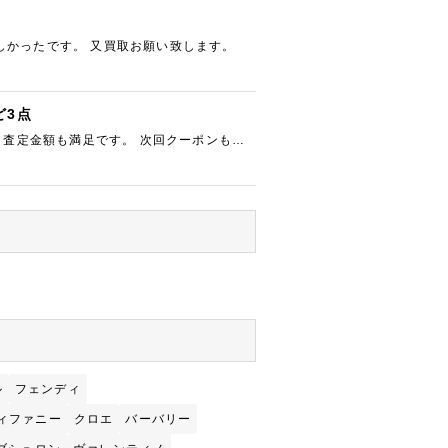
しかったです。 又買取お願い致します。
ど3点
 査定金額も満足です。 次回クーポンも付
ル
フェンディ
ィファニー
クロエ
バーバリー