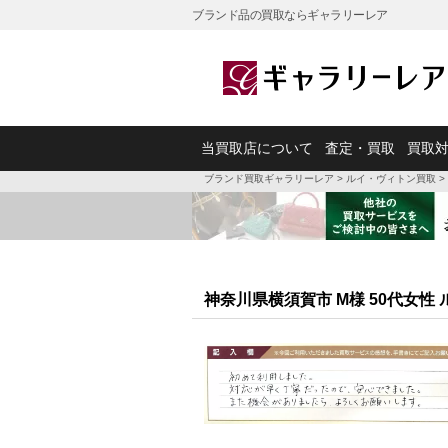
ブランド品の買取ならギャラリーレア
当買取店について
査定・買取
買取
ブランド買取ギャラリーレア
>
ルイ・ヴィトン買取
>
神奈川県横須賀市 M様 50代女性