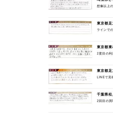
想像以上
っかり評
東京都足
ラインで
用できま
東京都東
2度目の
らにお願
東京都足
LINEで
く値段も
千葉県松
2回目の
質問もLI