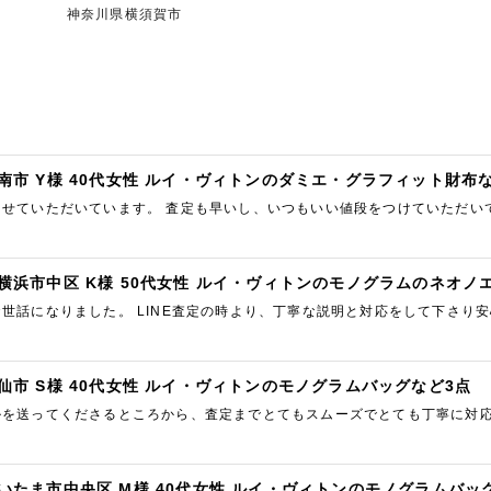
神奈川県横須賀市
南市 Y様 40代女性 ルイ・ヴィトンのダミエ・グラフィット財布
させていただいています。 査定も早いし、いつもいい値段をつけていただい
ろしくお願いします。
横浜市中区 K様 50代女性 ルイ・ヴィトンのモノグラムのネオノ
世話になりました。 LINE査定の時より、丁寧な説明と対応をして下さり
来、終始満足しました。 夫にも買取りして頂くなら是非こちらでと勧め…
仙市 S様 40代女性 ルイ・ヴィトンのモノグラムバッグなど3点
ルを送ってくださるところから、査定までとてもスムーズでとても丁寧に対応
いと思いました。 LINEでやり取りできたのもまた時間取られずよかっ…
いたま市中央区 M様 40代女性 ルイ・ヴィトンのモノグラムバッ