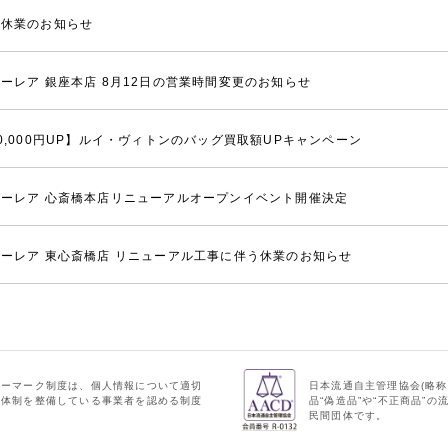
季休業のお知らせ
ーレア 銀座本店 8月12日の営業時間変更のお知らせ
0,000円UP】ルイ・ヴィトンのバッグ買取額UPキャンペーン
ーレア 心斎橋本店リニューアルオープンイベント開催決定
ーレア 東心斎橋店 リニューアル工事に伴う休業のお知らせ
シーマーク制度は、個人情報について適切
日本流通自主管理協会(略称
理体制を整備している事業者を認める制度
品“偽造品”や“不正商品”
民間団体です。