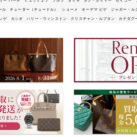
リー バーチ
ミュウミュウ
フルラ
タサキ
タグ・ホイヤー
セイコー
ール
チューダー（チュードル）
ショーメ
オーデマ ピゲ
ジャガー・ル
レゲ
カシオ
ハリー・ウィンストン
クリスチャン・ルブタン
カナダグ