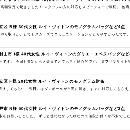
の高額査定で驚きました！ スタッフの方の対応もスピーディーで親切。 他
価してもらえて本当に満足です。 ブランド品を売るならここ一択だと思…
立区 B様 30代女性 ルイ・ヴィトンのモノグラムバッグなど4点
のやり取りが、とてもスムーズでコミュニケーションがとりやすかったです。
した。
村山市 I様 40代女性 ルイ・ヴィトンのダミエ・エベヌバッグなど
利用です。 今回も査定から入金までとても早く良心的です。 某フリマサイ
いする事をおすすめします。
立区 F様 20代女性 ルイ・ヴィトンのモノグラム財布
見積りしてもらい、翌日にはダンボールが自宅に届き、すぐに対応してもらえ
つけてもらえて満足でした。 ありがとうございました。
戸市 N様 50代女性 ルイ・ヴィトンのモノグラムバッグなど3点
買取をお願いしました。 ずっと使わなかった物なので値段が付くか不安でし
NEだと（営業時間内）すぐに回答をいただけますし、入金も早かったです…