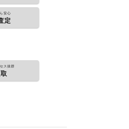
ら安心
査定
セス抜群
買取