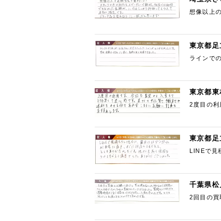
想像以上
っかり評
東京都足
ラインで
用できま
東京都東
2度目の
らにお願
東京都足
LINEで
く値段も
千葉県松
2回目の
質問もLI