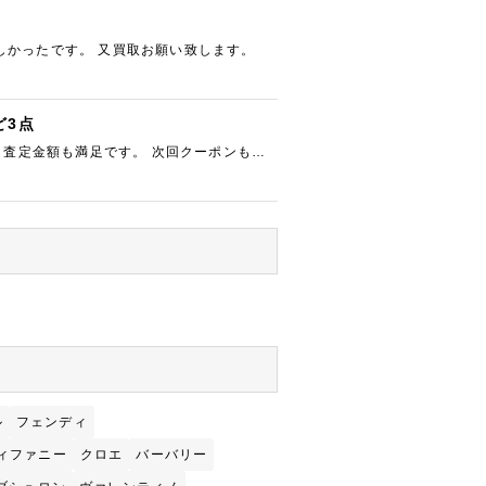
しかったです。 又買取お願い致します。
ど3点
 査定金額も満足です。 次回クーポンも付
ル
フェンディ
ィファニー
クロエ
バーバリー