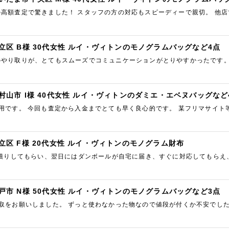
の高額査定で驚きました！ スタッフの方の対応もスピーディーで親切。 他
価してもらえて本当に満足です。 ブランド品を売るならここ一択だと思…
立区 B様 30代女性 ルイ・ヴィトンのモノグラムバッグなど4点
のやり取りが、とてもスムーズでコミュニケーションがとりやすかったです。
した。
村山市 I様 40代女性 ルイ・ヴィトンのダミエ・エベヌバッグなど
利用です。 今回も査定から入金までとても早く良心的です。 某フリマサイ
いする事をおすすめします。
立区 F様 20代女性 ルイ・ヴィトンのモノグラム財布
見積りしてもらい、翌日にはダンボールが自宅に届き、すぐに対応してもらえ
つけてもらえて満足でした。 ありがとうございました。
戸市 N様 50代女性 ルイ・ヴィトンのモノグラムバッグなど3点
買取をお願いしました。 ずっと使わなかった物なので値段が付くか不安でし
NEだと（営業時間内）すぐに回答をいただけますし、入金も早かったです…