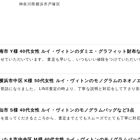
神奈川県横浜市戸塚区
南市 Y様 40代女性 ルイ・ヴィトンのダミエ・グラフィット財布
させていただいています。 査定も早いし、いつもいい値段をつけていただい
ろしくお願いします。
横浜市中区 K様 50代女性 ルイ・ヴィトンのモノグラムのネオノ
世話になりました。 LINE査定の時より、丁寧な説明と対応をして下さり
来、終始満足しました。 夫にも買取りして頂くなら是非こちらでと勧め…
仙市 S様 40代女性 ルイ・ヴィトンのモノグラムバッグなど3点
ルを送ってくださるところから、査定までとてもスムーズでとても丁寧に対応
いと思いました。 LINEでやり取りできたのもまた時間取られずよかっ…
いたま市中央区 M様 40代女性 ルイ・ヴィトンのモノグラムバッ