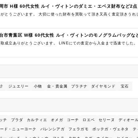
岡市 H様 60代女性 ルイ・ヴィトンのダミエ・エベヌ財布など2点
りがとうございます。 大切に使った財布を買取って頂き又高く査定頂きうれ
台市青葉区 W様 60代女性 ルイ・ヴィトンのモノグラムバッグな
取成立ありがとうございます。 LINEにての査定から入金まで迅速でした。
のでまた次回も利用したいと思います。
計
ジュエリー
小物
金・貴金属
プラチナ
ダイヤモンド
宝石
ッチ
プラダ
カルティエ
オメガ
コーチ
ロエベ
セリーヌ
ディオー
ード・ニューヨーク
バレンシアガ
フェラガモ
ボッテガ・ヴェネタ
テ