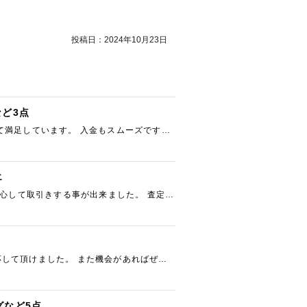
投稿日：
2024年10月23日
など3点
て満足しています。 入金もスムーズです。
エ
安心して取引きする事が出来ました。 査定額
して頂けました。 また機会があればぜひ
グなど5点