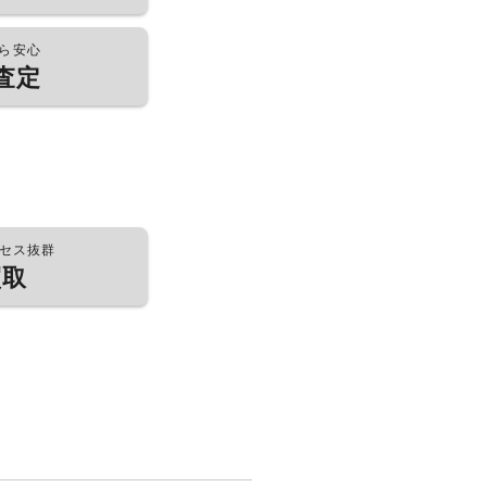
ら安心
査定
セス抜群
買取