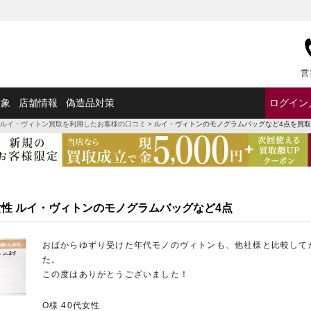
営
対象
店舗情報
偽造品対策
ログイン
ルイ・ヴィトン買取を利用したお客様の口コミ
>
ルイ・ヴィトンのモノグラムバッグなど4点を買
代女性 ルイ・ヴィトンのモノグラムバッグなど4点
おばからゆずり受けた年代モノのヴィトンも、他社様と比較して
た。
この度はありがとうございました！
O様 40代女性