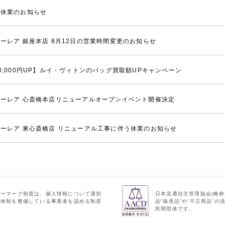
季休業のお知らせ
ーレア 銀座本店 8月12日の営業時間変更のお知らせ
0,000円UP】ルイ・ヴィトンのバッグ買取額UPキャンペーン
ーレア 心斎橋本店リニューアルオープンイベント開催決定
ーレア 東心斎橋店 リニューアル工事に伴う休業のお知らせ
シーマーク制度は、個人情報について適切
日本流通自主管理協会(略称
理体制を整備している事業者を認める制度
品“偽造品”や“不正商品”
民間団体です。