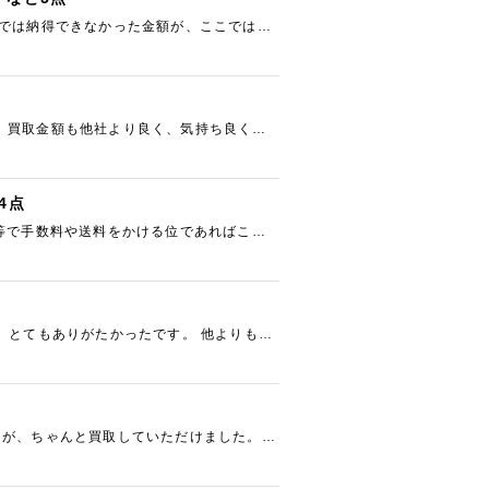
店では納得できなかった金額が、ここではし
 買取金額も他社より良く、気持ち良く利
4点
ト等で手数料や送料をかける位であればこち
、とてもありがたかったです。 他よりも高
たが、ちゃんと買取していただけました。