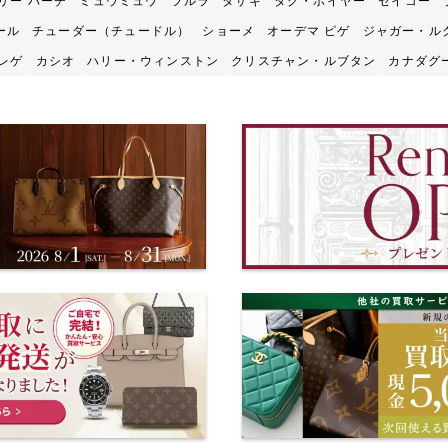
リー バーチ
ミュウミュウ
フルラ
タサキ
タグ・ホイヤー
セイコー
ール
チューダー（チュードル）
ショーメ
オーデマ ピゲ
ジャガー・ル
レゲ
カシオ
ハリー・ウィンストン
クリスチャン・ルブタン
カナダグ