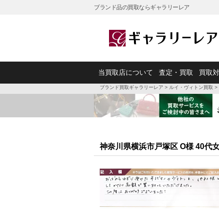
ブランド品の買取ならギャラリーレア
当買取店について
査定・買取
買取
ブランド買取ギャラリーレア
>
ルイ・ヴィトン買取
>
神奈川県横浜市戸塚区 O様 40