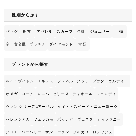
スを利用できません…
種別から探す
バッグ
財布
アパレル
スカーフ
時計
ジュエリー
小物
金・貴金属
プラチナ
ダイヤモンド
宝石
ブランドから探す
ルイ・ヴィトン
エルメス
シャネル
グッチ
プラダ
カルティエ
オメガ
コーチ
ロエベ
セリーヌ
ディオール
フェンディ
ヴァン クリーフ&アーペル
ケイト・スペード・ニューヨーク
バレンシアガ
フェラガモ
ボッテガ・ヴェネタ
ティファニー
クロエ
バーバリー
サンローラン
ブルガリ
ロレックス