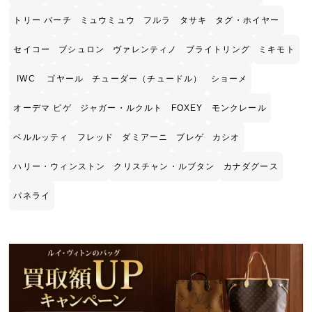
トリー バーチ
ミュウミュウ
フルラ
タサキ
タグ・ホイヤー
セイコー
ブシュロン
ヴァレンティノ
ブライトリング
ミキモト
IWC
ゴヤール
チューダー（チュードル）
ショーメ
オーデマ ピゲ
ジャガー・ルクルト
FOXEY
モンクレール
ベルルッティ
フレッド
ダミアーニ
ブレゲ
カシオ
ハリー・ウィンストン
クリスチャン・ルブタン
カナダグース
パネライ