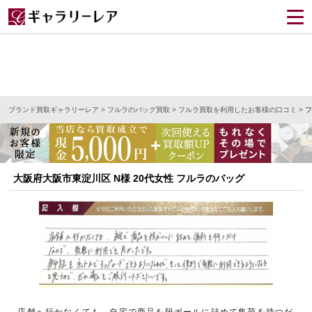
ブランド買取ギャラリーレア
>
フルラのバッグ買取
>
フルラ買取を利用したお客様の口コミ
>
フ
大阪府大阪市東淀川区 N様 20代女性 フルラのバッグ
店舗へ行かなくても、自宅で商品を段ボールに詰めて集荷を待つだ