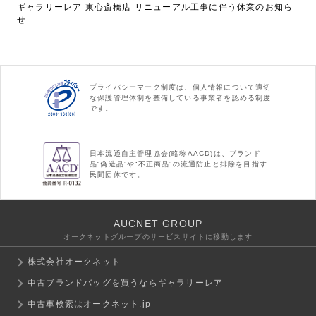
ギャラリーレア 東心斎橋店 リニューアル工事に伴う休業のお知ら
せ
プライバシーマーク制度は、個人情報について適切
な保護管理体制を整備している事業者を認める制度
です。
日本流通自主管理協会(略称AACD)は、ブランド
品“偽造品”や“不正商品”の流通防止と排除を目指す
民間団体です。
AUCNET GROUP
オークネットグループのサービスサイトに移動します
株式会社オークネット
中古ブランドバッグを買うならギャラリーレア
中古車検索はオークネット.jp