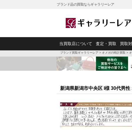
ブランド品の買取ならギャラリーレア
当買取店について
査定・買取
買取
ブランド買取ギャラリーレア
>
オメガの時計買取
>
オ
新潟県新潟市中央区 I様 30代男