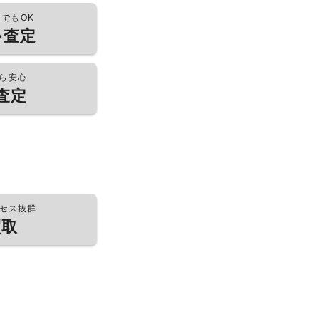
つでもOK
ル査定
ら安心
査定
セス抜群
買取