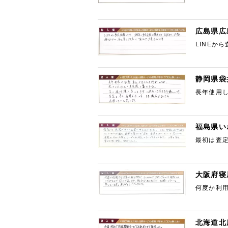
広島県広
LINEか
たです。
静岡県袋
長年使用
て頂けたら
福島県い
最初は査
ディーで
大阪府寝
何度か利
お願いし
北海道北