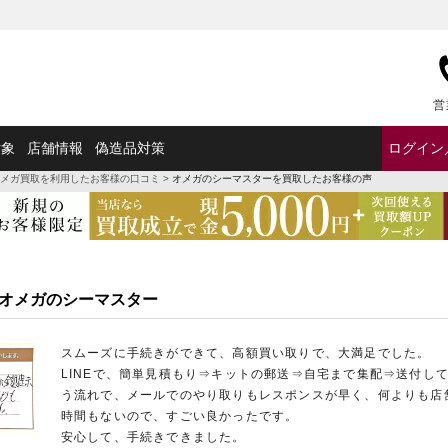
営
対象
店舗情報
偽造品対策
ログイン
メガ買取を利用したお客様の口コミ
>
オメガのシーマスターを買取したお客様の声
性 オメガのシーマスター
スムーズに手続きができて、高額買い取りで、大満足でした。
LINEで、簡単見積もり⇒キットの郵送⇒自宅まで集配⇒送付し
う流れで、メールでのやり取りもレスポンスが早く、何よりも店
時間もないので、すごい良かったです。
安心して、手続きできました。