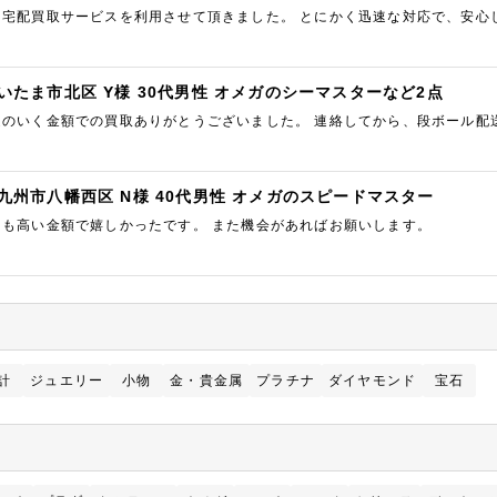
て宅配買取サービスを利用させて頂きました。 とにかく迅速な対応で、安心
足のいくものでした。 また機会があれば是非利用したいと思います。
いたま市北区 Y様 30代男性 オメガのシーマスターなど2点
足のいく金額での買取ありがとうございました。 連絡してから、段ボール配
に自分の大切にしていたものを高く評価してくださったので、とても嬉し…
九州市八幡西区 N様 40代男性 オメガのスピードマスター
りも高い金額で嬉しかったです。 また機会があればお願いします。
計
ジュエリー
小物
金・貴金属
プラチナ
ダイヤモンド
宝石