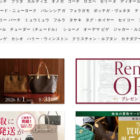
ッチ
プラダ
カルティエ
オメガ
コーチ
ロエベ
セリーヌ
ディオー
ード・ニューヨーク
バレンシアガ
フェラガモ
ボッテガ・ヴェネタ
テ
リー バーチ
ミュウミュウ
フルラ
タサキ
タグ・ホイヤー
セイコー
ール
チューダー（チュードル）
ショーメ
オーデマ ピゲ
ジャガー・ル
レゲ
カシオ
ハリー・ウィンストン
クリスチャン・ルブタン
カナダグ