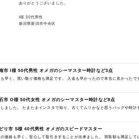
ありがとうございました。
I様 30代男性
新潟県新潟市中央区
南市 I様 50代男性 オメガのシーマスター時計など3点
スも早く、買い取り価格も満足です。 入金も早かったので本当に良かったで
石市 O様 50代女性 オメガのシーマスター時計など8点
用しました。 たまたまインスタで知り、古くてムリかなと思うバッグや時計
ぐ返信がきて、手続きも簡単でした。 また利用したいと思います。
どり市 S様 40代男性 オメガのスピードマスター
後の連絡も早く、安心して取引きすることが出来ました。 買取額も満足して