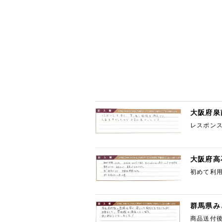
大阪府泉
レスポン
大阪府高
初めて利
した。 す
群馬県み
商品送付