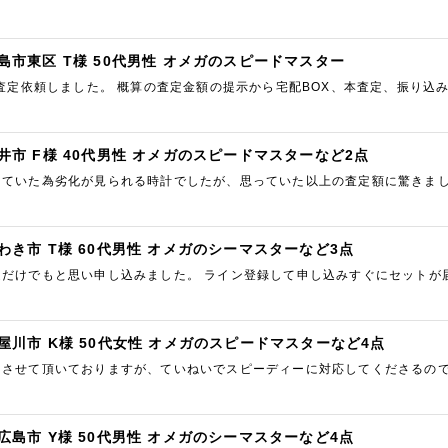
島市東区 T様 50代男性 オメガのスピードマスター
ら査定依頼しました。 概算の査定金額の提示から宅配BOX、本査定、振り
井市 F様 40代男性 オメガのスピードマスターなど2点
していた為劣化が見られる時計でしたが、思っていた以上の査定額に驚きまし
嬉しいです。 査定も早く、有難かったです。 また機会があったら依頼…
わき市 T様 60代男性 オメガのシーマスターなど3点
定だけでもと思い申し込みました。 ライン登録して申し込みすぐにセットが
思っていた金額より多かった事とクーポンが使えさらにプラスされました…
屋川市 K様 50代女性 オメガのスピードマスターなど4点
用させて頂いておりますが、ていねいでスピーディーに対応してくださるので
たいと思っています。 ありがとうございました。
広島市 Y様 50代男性 オメガのシーマスターなど4点