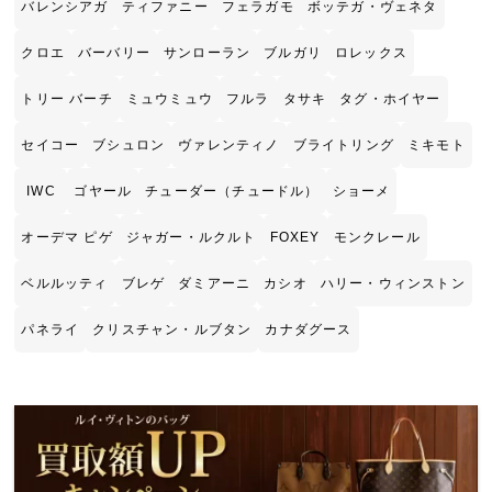
バレンシアガ
ティファニー
フェラガモ
ボッテガ・ヴェネタ
クロエ
バーバリー
サンローラン
ブルガリ
ロレックス
トリー バーチ
ミュウミュウ
フルラ
タサキ
タグ・ホイヤー
セイコー
ブシュロン
ヴァレンティノ
ブライトリング
ミキモト
IWC
ゴヤール
チューダー（チュードル）
ショーメ
オーデマ ピゲ
ジャガー・ルクルト
FOXEY
モンクレール
ベルルッティ
ブレゲ
ダミアーニ
カシオ
ハリー・ウィンストン
パネライ
クリスチャン・ルブタン
カナダグース