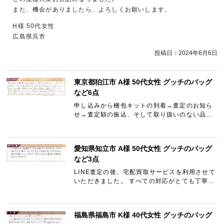
また、機会がありましたら、よろしくお願いします。
H様 50代女性
広島県呉市
投稿日：
2024年6月6日
東京都狛江市 A様 50代女性 グッチのバッグ
など6点
申し込みから梱包キットの到着→査定のお知ら
せ→査定額の振込、そして取り扱いのない品物
が含まれていた場合の返送（ギャラリーレア様
で負担）など全ての対応が迅速、丁寧でした。
普通に処分するよりも……
愛知県知立市 A様 50代女性 グッチのバッグ
など3点
LINE査定の後、宅配買取サービスを利用させて
いただきました。 すべての対応がとても丁寧か
つスムーズで安心してお取引することができま
した。 他店でも査定してみましたが、ギャラリ
ーレアさんに最も高…
福島県福島市 K様 40代女性 グッチのバッグ