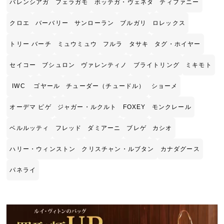
バレンシアガ
フェラガモ
ボッテガ・ヴェネタ
ティファニー
クロエ
バーバリー
サンローラン
ブルガリ
ロレックス
トリー バーチ
ミュウミュウ
フルラ
タサキ
タグ・ホイヤー
セイコー
ブシュロン
ヴァレンティノ
ブライトリング
ミキモト
IWC
ゴヤール
チューダー（チュードル）
ショーメ
オーデマ ピゲ
ジャガー・ルクルト
FOXEY
モンクレール
ベルルッティ
フレッド
ダミアーニ
ブレゲ
カシオ
ハリー・ウィンストン
クリスチャン・ルブタン
カナダグース
パネライ