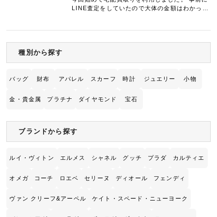
LINE査定をしていたので大体の金額はわかって
いましたが、数枚の写真と実際実物を見ての査
定では下がってしまいましたが、使用済みでも
あり中古なので仕方な…
種別から探す
バッグ
財布
アパレル
スカーフ
時計
ジュエリー
小物
金・貴金属
プラチナ
ダイヤモンド
宝石
ブランドから探す
ルイ・ヴィトン
エルメス
シャネル
グッチ
プラダ
カルティエ
オメガ
コーチ
ロエベ
セリーヌ
ディオール
フェンディ
ヴァン クリーフ&アーペル
ケイト・スペード・ニューヨーク