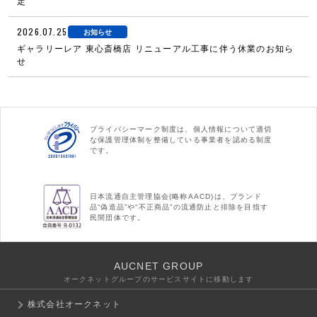
定
2026.07.25
お知らせ
ギャラリーレア 東心斎橋店 リニューアル工事に伴う休業のお知ら
せ
プライバシーマーク制度は、個人情報について適切
な保護管理体制を整備している事業者を認める制度
です。
日本流通自主管理協会(略称AACD)は、ブランド
品“偽造品”や“不正商品”の流通防止と排除を目指す
民間団体です。
AUCNET GROUP
オークネットグループのサービスサイトに移動します
株式会社オークネット