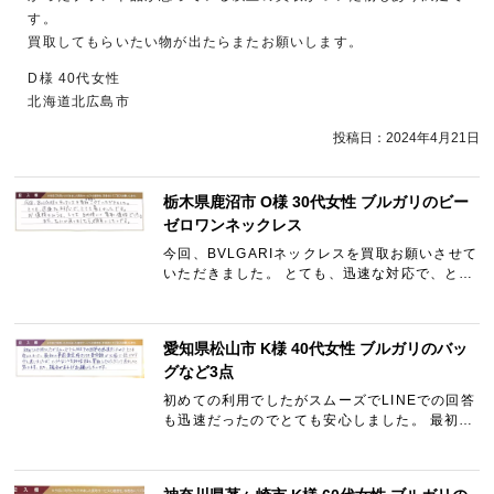
す。
買取してもらいたい物が出たらまたお願いします。
D様 40代女性
北海道北広島市
投稿日：
2024年4月21日
栃木県鹿沼市 O様 30代女性 ブルガリのビー
ゼロワンネックレス
今回、BVLGARIネックレスを買取お願いさせて
いただきました。 とても、迅速な対応で、とて
も嬉しかったです。 お値段のほうも、とても納
得いく買取値段でした。 また、なにかありまし
たら、お願いしたい…
愛知県松山市 K様 40代女性 ブルガリのバッ
グなど3点
初めての利用でしたがスムーズでLINEでの回答
も迅速だったのでとても安心しました。 最初の
事前査定時よりは査定額が大幅に低くなり少し
迷いましたが、いろんなことを加味すると買取
していただいて良かっ…