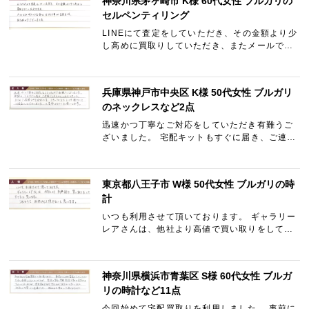
神奈川県茅ヶ崎市 K様 60代女性 ブルガリの
セルペンティリング
LINEにて査定をしていただき、その金額より少
し高めに買取りしていただき、またメールでの
やりとりも安心して行う事が出来ました。 あり
がとうございました。
兵庫県神戸市中央区 K様 50代女性 ブルガリ
のネックレスなど2点
迅速かつ丁寧なご対応をしていただき有難うご
ざいました。 宅配キットもすぐに届き、ご連絡
もこまやかにいただきました。 とてもご信頼の
できる会社です。 スタッフの方もとても親切に
ご対応して下さいま…
東京都八王子市 W様 50代女性 ブルガリの時
計
いつも利用させて頂いております。 ギャラリー
レアさんは、他社より高値で買い取りをして下
さると思います。 これからも利用させて頂きた
いと思います。
神奈川県横浜市青葉区 S様 60代女性 ブルガ
リの時計など11点
今回始めて宅配買取りを利用しました。 事前に