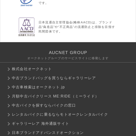
です。
日本流通自主管理協会(略称AACD)は、ブランド
品“偽造品”や“不正商品”の流通防止と排除を目指す
民間団体です。
AUCNET GROUP
オークネットグループのサービスサイトに移動します
株式会社オークネット
中古ブランドバッグを買うならギャラリーレア
中古車検索はオークネット.jp
月額中古バイクリース ME:RIDE（ミーライド）
中古バイクを探すならバイクの窓口
レンタルバイクに乗るならモトオークレンタルバイク
ギャラリーレア 海外通販サイト
日本ブランドアドバンスドオークション