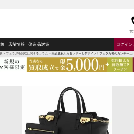
営
対象
店舗情報
偽造品対策
ログイン
取
>
フェラガモ買取に関するコラム
>
高級感あふれるレザーとデザイン！フェラガモのガンチーニ