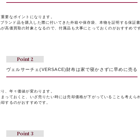
て重要なポイントになります。
財布のブランド品を購入した際に付いてきた外箱や保存袋、本物を証明する保証
品が高価買取の対象となるので、付属品も大事にとっておくのがおすすめで
Point 2
ヴェルサーチェ(VERSACE)財布は
家で寝かさずに早めに売る
おり、年々価値が変わります。
しまっておくと、いざ売りたい時には売却価格が下がっていることも考えら
売却するのがおすすめです。
Point 3