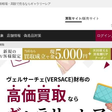
｜最新相場・高額で売るならギャラリーレア
買取サイト
/
販売サイト
対象
店舗情報
偽造品対策
ログイン
買取
ヴェルサーチェ(VERSACE)財布の
高価買取
なら