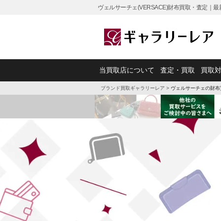
ヴェルサーチェ(VERSACE)財布買取・査定
当買取店について
査定・買取
買取
ブランド買取ギャラリーレア
>
ヴェルサーチェの財布