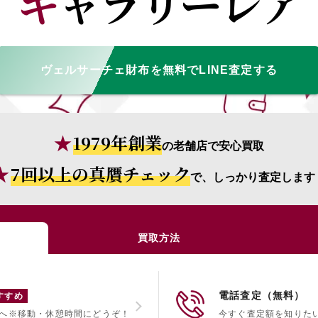
ギャラリーレア
ヴェルサーチェ財布を無料でLINE査定する
1979年創業
の老舗店で安心買取
7回以上の真贋チェック
で、しっかり査定します
買取方法
電話査定（無料）
すすめ
へ
※移動・休憩時間にどうぞ！
今すぐ査定額を知りた