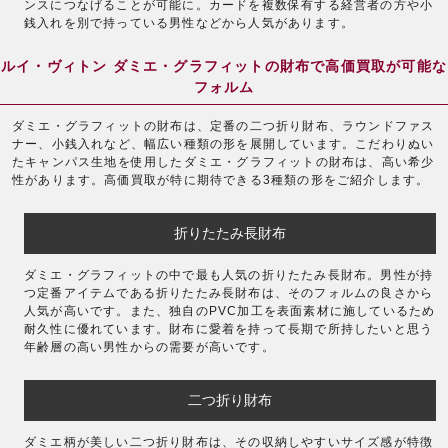
ンスにつなげることが可能に。カードを複数保有する経営者の方や小
銭入れを別で持っている男性などから人気があります。
ルイ・ヴィトン ダミエ・グラフィットの財布で高価買取が可能な
フォルム
ダミエ・グラフィットの財布は、定番の二つ折り財布、ラウンドファス
ナー、小銭入れなど、幅広い種類の形を展開しています。こだわりぬい
たキャンパス生地を使用したダミエ・グラフィットの財布は、高い希少
性があります。高価買取が特に期待できる3種類の形をご紹介します。
折りたたみ長財布
ダミエ・グラフィットの中で最も人気の折りたたみ長財布。男性が持
つ定番アイテムである折りたたみ長財布は、そのフォルムの良さから
人気が高いです。また、独自のPVC加工を表面素材に施しているため
耐久性に優れています。財布に愛着を持って長期で所持したいと思う
年齢層の高い男性からの需要が高いです。
二つ折り財布
ダミエ柄が美しい二つ折り財布は、その収納しやすいサイズ感が特徴