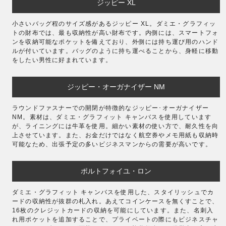
ジッピー XL
小さいバッグ程のサイズ感があるジッピー XL。ダミエ・グラフィッ
トの財布では、最も収納性が高い財布です。内側には、スマートフォ
ンを収納可能なポケットを備えており、外側には持ち運び用のハンド
ルが付いています。バッグのように持ち運べることから、身軽に移動
をしたい男性に好まれています。
ジッピー・オーガナイザー NM
ラウンドファスナーでの開閉が特徴的なジッピー･オーガナイザー
NM。素材は、ダミエ・グラフィット キャンバスを使用しています
が、ライニングには牛革を使用。細かい素材の使い方で、耐久性を向
上させています。また、お金だけではなく航空券やメモ用紙も収納時
可能なため、出張予定の多いビジネスマンからの需要が高いです。
ポルトフォイユ・ロン
ダミエ・グラフィット キャンバスを使用した、スタイリッシュでカ
ードの収納性が抜群の札入れ。あえてコインケースを無くすことで、
16枚のクレジットカードの収納を可能にしています。また、名刺入
れ用ポケットを追加することで、プライベートの際にもビジネスチャ