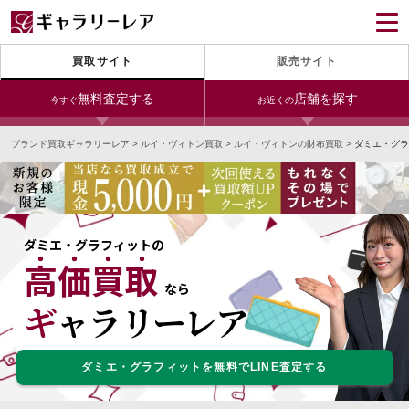
買取サイト
販売サイト
無料査定する
店舗を探す
今すぐ
お近くの
ブランド買取ギャラリーレア
>
ルイ・ヴィトン買取
>
ルイ・ヴィトンの財布買取
>
ダミエ・グラ
今すぐLINE査定
24時間受付（対応時間10:00～19:00）
宅配買取を申し込む
無料の宅配キットをお届けします
ダミエ・グラフィットの
高価買取
宅配買取を申し込む
今すぐ電話査定
なら
無料の宅配キットをお届けします
受付時間 10:00～19:00
ギャラリーレア
ダミエ・グラフィットを無料でLINE査定する