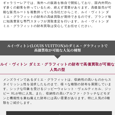
ギャラリーレアでは、海外への販路を独自で開拓しており、国内外問わ
ず多くの顧客を持っているため、絶えず需要があります。高価販売が可
能な販売ルートを複数持っている当社だからこそ、ルイ・ヴィトン ダ
ミエ・グラフィットの財布の高値買取が期待できるのです。ブランド毎
に知識豊富な専門スタッフが買取査定を行います。ルイ・ヴィトン ダ
ミエ・グラフィットの財布買取は安心してお任せください。
ルイ･ヴィトン(LOUIS VUITTON)のダミエ・グラフィットで
高価買取が可能な人気の種類
ルイ・ヴィトン ダミエ・グラフィットの財布で高価買取が可能な
人気の型
メンズラインであるダミエ・グラフィットは、収納性の高いものからス
タイリッシュ性を追求したものまで、様々な種類の財布を展開していま
す。シックな印象を受けるジッピーウォレット・ヴェルティカル、ジッ
ピー XLが特に人気。また、収納性の高いアルファ・クラッチなどモダ
ンと機能性を兼ね備えた財布には高い需要があります。特に人気の3種
類をご紹介します。