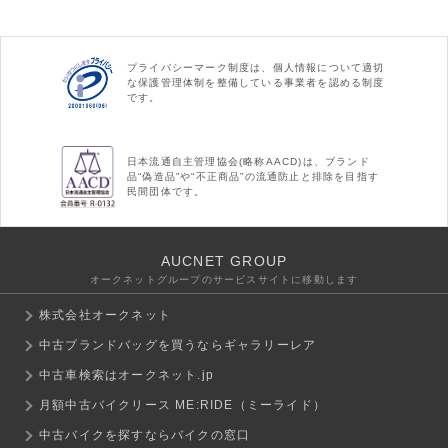
プライバシーマーク制度は、個人情報について適切
な保護管理体制を整備している事業者を認める制度
です。
日本流通自主管理協会(略称AACD)は、ブランド
品“偽造品”や“不正商品”の流通防止と排除を目指す
民間団体です。
AUCNET GROUP
オークネットグループのサービスサイトに移動します
株式会社オークネット
中古ブランドバッグを買うならギャラリーレア
中古車検索はオークネット.jp
月額中古バイクリース ME:RIDE（ミーライド）
中古バイクを探すならバイクの窓口