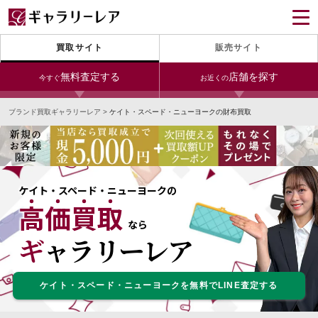
買取サイト
販売サイト
無料査定する
店舗を探す
今すぐ
お近くの
ブランド買取ギャラリーレア
>
ケイト・スペード・ニューヨークの財布買取
今すぐLINE査定
24時間受付（対応時間10:00～19:00）
宅配買取を申し込む
無料の宅配キットをお届けします
ケイト・スペード・ニューヨークの
高価買取
宅配買取を申し込む
今すぐ電話査定
なら
無料の宅配キットをお届けします
受付時間 10:00～19:00
ギャラリーレア
ケイト・スペード・ニューヨークを無料でLINE査定する