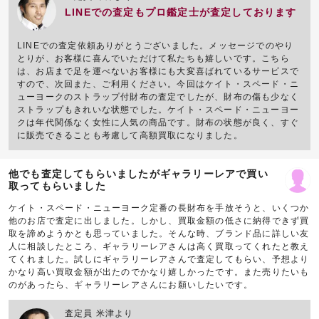
LINEでの査定もプロ鑑定士が査定しております
LINEでの査定依頼ありがとうございました。メッセージでのやり
とりが、お客様に喜んでいただけて私たちも嬉しいです。こちら
は、お店まで足を運べないお客様にも大変喜ばれているサービスで
すので、次回また、ご利用ください。今回はケイト・スペード・ニ
ューヨークのストラップ付財布の査定でしたが、財布の傷も少なく
ストラップもきれいな状態でした。ケイト・スペード・ニューヨー
クは年代関係なく女性に人気の商品です。財布の状態が良く、すぐ
に販売できることも考慮して高額買取になりました。
他でも査定してもらいましたがギャラリーレアで買い
取ってもらいました
ケイト・スペード・ニューヨーク定番の長財布を手放そうと、いくつか
他のお店で査定に出しました。しかし、買取金額の低さに納得できず買
取を諦めようかとも思っていました。そんな時、ブランド品に詳しい友
人に相談したところ、ギャラリーレアさんは高く買取ってくれたと教え
てくれました。試しにギャラリーレアさんで査定してもらい、予想より
かなり高い買取金額が出たのでかなり嬉しかったです。また売りたいも
のがあったら、ギャラリーレアさんにお願いしたいです。
査定員 米津より