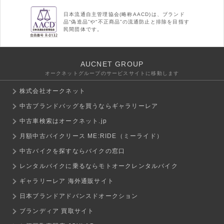
日本流通自主管理協会(略称AACD)は、ブランド
品“偽造品”や“不正商品”の流通防止と排除を目指す
民間団体です。
AUCNET GROUP
オークネットグループのサービスサイトに移動します
株式会社オークネット
中古ブランドバッグを買うならギャラリーレア
中古車検索はオークネット.jp
月額中古バイクリース ME:RIDE（ミーライド）
中古バイクを探すならバイクの窓口
レンタルバイクに乗るならモトオークレンタルバイク
ギャラリーレア 海外通販サイト
日本ブランドアドバンスドオークション
ブランディア 買取サイト