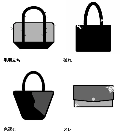
毛羽立ち
破れ
色褪せ
スレ