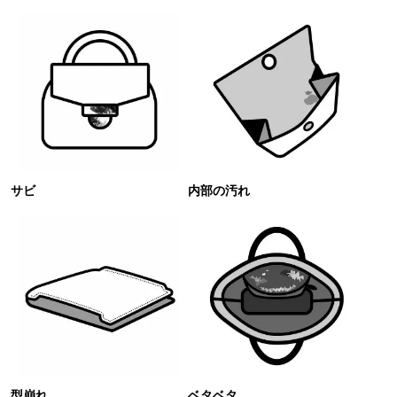
サビ
内部の汚れ
型崩れ
ベタベタ