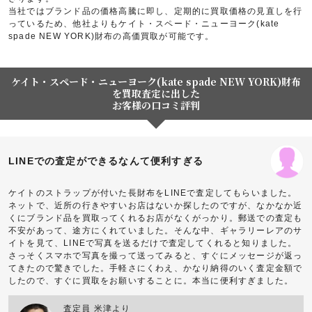
当社ではブランド品の価格高騰に即し、定期的に買取価格の見直しを行
っているため、他社よりもケイト・スペード・ニューヨーク(kate
spade NEW YORK)財布の高価買取が可能です。
ケイト・スペード・ニューヨーク(kate spade NEW YORK)財布
を買取査定に出した
お客様の口コミ評判
LINEでの査定ができるなんて便利すぎる
ケイトのストラップが付いた長財布をLINEで査定してもらいました。
ネットで、近所の行きやすいお店はないか探したのですが、なかなか近
くにブランド品を買取ってくれるお店がなくがっかり。郵送での査定も
不安があって、途方にくれていました。そんな中、ギャラリーレアのサ
イトを見て、LINEで写真を送るだけで査定してくれると知りました。
さっそくスマホで写真を撮って送ってみると、すぐにメッセージが返っ
てきたので驚きでした。手軽さにくわえ、かなり納得のいく査定金額で
したので、すぐに買取をお願いすることに。本当に便利すぎました。
査定員 米津より