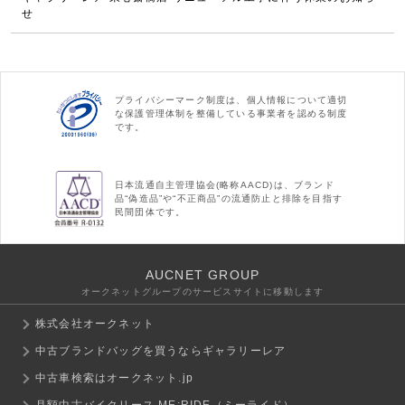
せ
プライバシーマーク制度は、個人情報について適切
な保護管理体制を整備している事業者を認める制度
です。
日本流通自主管理協会(略称AACD)は、ブランド
品“偽造品”や“不正商品”の流通防止と排除を目指す
民間団体です。
AUCNET GROUP
オークネットグループのサービスサイトに移動します
株式会社オークネット
中古ブランドバッグを買うならギャラリーレア
中古車検索はオークネット.jp
月額中古バイクリース ME:RIDE（ミーライド）