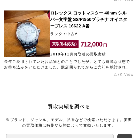
た機能的な時計です。優雅な印象を受ける色使いにスポーティな設計
のコントラストが魅力的ですね！
ロレックス ヨットマスター 40mm シル
バー文字盤 SS/Pt950プラチナ オイスタ
ーブレス 16622 A番
ランク：中古A
712,000
買取価格(税込)
円
2019年12月お取引の買取実績
長年ご愛用されていたお品物とのことでしたが、とても綺麗な状態で
お持ち込みをいただけました。数店回られてからご売却を検討される
とのことでしたが、なんとか他店様よりも高い金額をおつけすること
2.7K View
ができ、無事お買い取りが成立いたしました！
買取実績を調べる
※ブランド、ジャンル、モデル、品番などで検索いただけます。実際
の買取価格は時期や状態によって変動いたします。