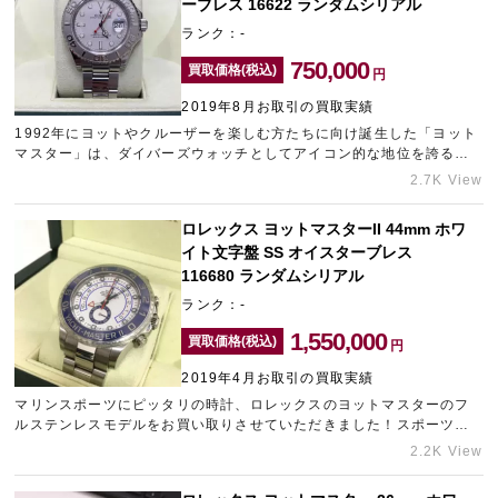
ーブレス 16622 ランダムシリアル
ランク：-
750,000
買取価格(税込)
円
2019年8月お取引の買取実績
1992年にヨットやクルーザーを楽しむ方たちに向け誕生した「ヨット
マスター」は、ダイバーズウォッチとしてアイコン的な地位を誇る
「サブマリーナ」に、プラチナ素材による、華やかで上質なラグジュ
2.7K View
アリー性を持たせたプレミアムスポーツモデルです。
ロレックス ヨットマスターII 44mm ホワ
イト文字盤 SS オイスターブレス
116680 ランダムシリアル
ランク：-
1,550,000
買取価格(税込)
円
2019年4月お取引の買取実績
マリンスポーツにピッタリの時計、ロレックスのヨットマスターのフ
ルステンレスモデルをお買い取りさせていただきました！スポーツタ
イプのウォッチはやはり人気で需要も高いですね！ロレックスの時計
2.2K View
は、中古のお品物であってもお値段が下がりにくくなっており相場が
ジワジワと高騰を見せております。