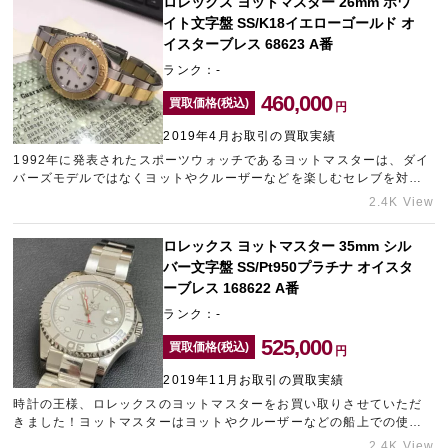
ロレックス ヨットマスター 26mm ホワ
イト文字盤 SS/K18イエローゴールド オ
イスターブレス 68623 A番
ランク：-
460,000
買取価格(税込)
円
2019年4月お取引の買取実績
1992年に発表されたスポーツウォッチであるヨットマスターは、ダイ
バーズモデルではなくヨットやクルーザーなどを楽しむセレブを対象
に発表されました。他にもスポーツタイプのモデルはロレックスの中
2.4K View
でも人気が高く需要があるので高価買取に繋がります！
ロレックス ヨットマスター 35mm シル
バー文字盤 SS/Pt950プラチナ オイスタ
ーブレス 168622 A番
ランク：-
525,000
買取価格(税込)
円
2019年11月お取引の買取実績
時計の王様、ロレックスのヨットマスターをお買い取りさせていただ
きました！ヨットマスターはヨットやクルーザーなどの船上での使用
を目的として1992年にデザインされたもので、堅牢性、耐水性に優れ
2.4K View