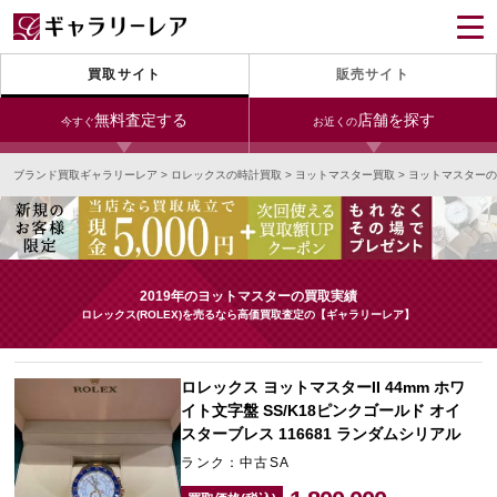
買取サイト
販売サイト
無料査定する
店舗を探す
今すぐ
お近くの
ブランド買取ギャラリーレア
>
ロレックスの時計買取
>
ヨットマスター買取
>
ヨットマスターの
今すぐLINE査定
24時間受付（対応時間10:00～19:00）
銀座本店
青山表参道店
新宿東口店
宅配買取を申し込む
小田急新宿店
LAB東京
名古屋大須店
無料の宅配キットをお届けします
2019年のヨットマスターの買取実績
心斎橋本店
東心斎橋店
梅田店
ロレックス(ROLEX)を売るなら高価買取査定の【ギャラリーレア】
今すぐ電話査定
受付時間 10:00～19:00
なんば店
神戸元町(三宮)店
LAB大阪
ロレックス ヨットマスターII 44mm ホワ
イト文字盤 SS/K18ピンクゴールド オイ
スターブレス 116681 ランダムシリアル
中野ブロードウェイ
ランク：中古SA