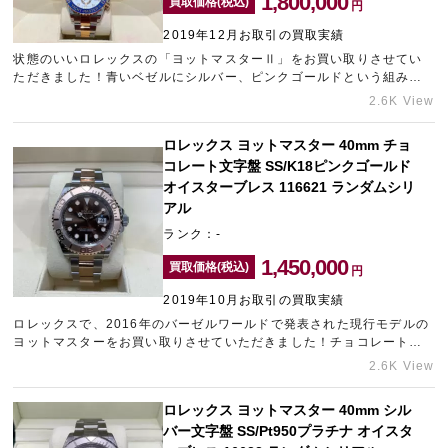
1,800,000
買取価格(税込)
円
2019年12月お取引の買取実績
状態のいいロレックスの「ヨットマスターⅡ」をお買い取りさせてい
宅配買取を申し込む
ただきました！青いベゼルにシルバー、ピンクゴールドという組み合
無料の宅配キットをお届けします
わせが非常に美しいデザインで、発売当時からスポーツモデルの中で
2.6K View
も異彩を放っておりました。もちろん市場での人気も申し分ありませ
ん！買い切る一択の高価買取でした！
ロレックス ヨットマスター 40mm チョ
コレート文字盤 SS/K18ピンクゴールド
オイスターブレス 116621 ランダムシリ
アル
ランク：-
1,450,000
買取価格(税込)
円
2019年10月お取引の買取実績
ロレックスで、2016年のバーゼルワールドで発表された現行モデルの
ヨットマスターをお買い取りさせていただきました！チョコレートダ
イヤルにエバーローズゴールドとのロレゾールを採用したモデルです
2.6K View
★男性がこれを着用していれば、とりあえずモテる！という印象の強
いモデルですよね…(笑)
ロレックス ヨットマスター 40mm シル
バー文字盤 SS/Pt950プラチナ オイスタ