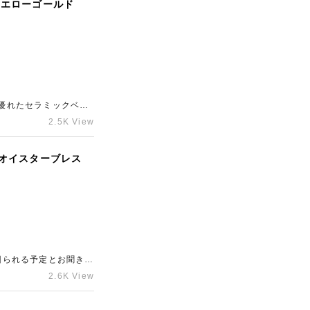
8イエローゴールド
に優れたセラミックベゼ
非常に状態がよく、相
2.5K View
S オイスターブレス
回られる予定とお聞きし
提示させていただき、
2.6K View