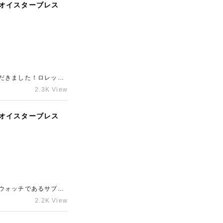
S オイスターブレス
だきました！ロレック
とのことでしたので、
2.3K View
S オイスターブレス
ウォッチであるサブマ
いただけましたので、
2.2K View