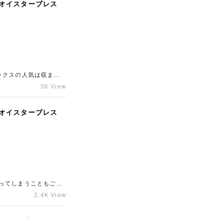
S オイスターブレス
ックスの人気は収まる
きたいお品物でござい
3K View
S オイスターブレス
ってしまうこともござ
緒に保管くださいま
2.4K View