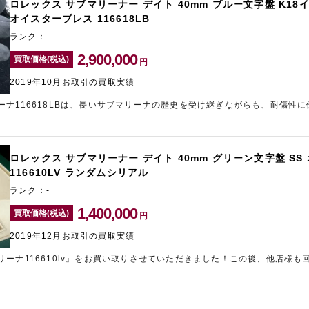
ロレックス サブマリーナー デイト 40mm ブルー文字盤 K1
オイスターブレス 116618LB
ランク：-
2,900,000
買取価格(税込)
円
2019年10月お取引の買取実績
ーナ116618LBは、長いサブマリーナの歴史を受け継ぎながらも、耐傷性
しい技術が取り入れられています。今回お持ち込みいただきましたお品物は
させていただくことができました！
ロレックス サブマリーナー デイト 40mm グリーン文字盤 S
116610LV ランダムシリアル
ランク：-
1,400,000
買取価格(税込)
円
2019年12月お取引の買取実績
リーナ116610lv』をお買い取りさせていただきました！この後、他店様も
ぜひとも欲しいお品物でしたため、なんとかお客様の希望金額での査定額を
成立させていただくことができました。