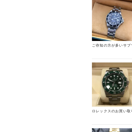
ご存知の方が多いサブ
気配はございません！
ますので赤字覚悟でご
ロレックスのお買い取
います。いつか売りに
せ。