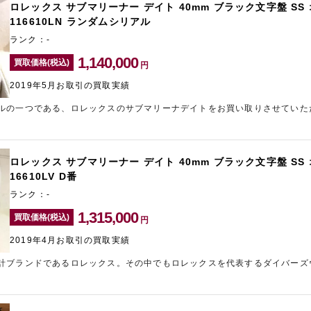
ロレックス サブマリーナー デイト 40mm ブラック文字盤 S
116610LN ランダムシリアル
ランク：-
1,140,000
買取価格(税込)
円
2019年5月お取引の買取実績
ルの一つである、ロレックスのサブマリーナデイトをお買い取りさせていた
高く定番のモデルです。大切に愛用されていたようで思い入れのあるお品物
見させていただきました。
ロレックス サブマリーナー デイト 40mm ブラック文字盤 S
16610LV D番
ランク：-
1,315,000
買取価格(税込)
円
2019年4月お取引の買取実績
計ブランドであるロレックス。その中でもロレックスを代表するダイバーズ
取りさせていただきました！今回はとても綺麗な状態のお品物をお持ち込み
頑張らせていただきました！