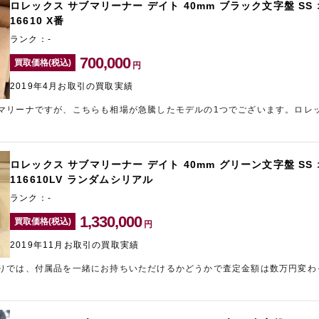
ロレックス サブマリーナー デイト 40mm ブラック文字盤 S
16610 X番
ランク：-
700,000
買取価格(税込)
円
2019年4月お取引の買取実績
マリーナですが、こちらも相場が急騰したモデルの1つでございます。ロレ
ダイバーウォッチ等のスポーツモデルは、是非ともお買い取りさせていただ
査定を行わせていただいております！
ロレックス サブマリーナー デイト 40mm グリーン文字盤 S
116610LV ランダムシリアル
ランク：-
1,330,000
買取価格(税込)
円
2019年11月お取引の買取実績
りでは、付属品を一緒にお持ちいただけるかどうかで査定金額は数万円変わ
出そうと思っているお品物がございましたら、箱や保証書などの付属品も一