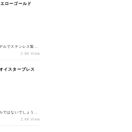
8イエローゴールド
デルでステンレス製モ
ていただいたような金
2.9K View
S オイスターブレス
ルではないでしょう
が下がりにくいアイテ
2.4K View