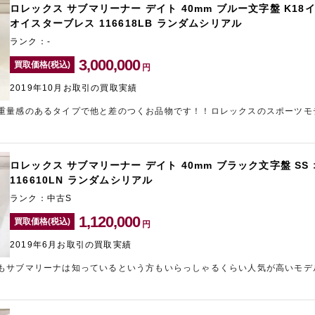
ロレックス サブマリーナー デイト 40mm ブルー文字盤 K1
オイスターブレス 116618LB ランダムシリアル
ランク：-
3,000,000
買取価格(税込)
円
2019年10月お取引の買取実績
重量感のあるタイプで他と差のつくお品物です！！ロレックスのスポーツモ
いることはご存知の方も多いかとは思うのですが、実は今回お買い取りさせ
らい相場高騰しています♪
ロレックス サブマリーナー デイト 40mm ブラック文字盤 S
116610LN ランダムシリアル
ランク：中古S
1,120,000
買取価格(税込)
円
2019年6月お取引の買取実績
もサブマリーナは知っているという方もいらっしゃるくらい人気が高いモデ
の中でも最も人気といえるほどのモデルのため、市場でも需要がありお値段