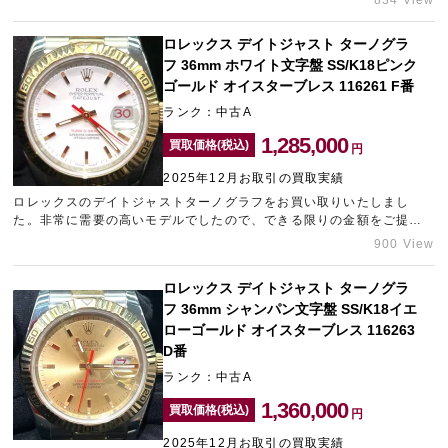
834 View
ーブグリーン文字盤は流通量が少なく、ローマインデックスにVI＆IX
ダイヤを組み合わせた仕様は、華やかさと上品さを両立している点で
ロレックス デイトジャスト ターノグラ
も人気です。今回のお品物は、ケースやブレスの状態が非常に良く、
フ 36mm ホワイト文字盤 SS/K18ピンク
目立つ傷もほとんど見られませんでした。機械の状態も安定してお
り、再販時に安心してご案内できる点が高い査定額のポイントとなり
ゴールド オイスターブレス 116261 F番
ました。デイトジャストは相場が崩れにくく、特に個性のある文字盤
ランク：中古A
は中古市場で差別化ができるため、高水準な買取価格のご提示が可能
です。ブランド時計の高価買取をご希望の方は、ぜひ新宿東口にある
1,285,000
買取価格(税込)
円
ブランド買取店「ギャラリーレア新宿東口店」にお任せください。
2025年12月お取引の買取実績
ロレックスのデイトジャストターノグラフをお買い取りいたしまし
た。非常に需要の高いモデルでしたので、できる限りの金額をご提示
させていただきました。タイムゾーン中野ブロードウェイは中野のブ
900 View
ランド買取ナンバーワンを目指しております。
ロレックス デイトジャスト ターノグラ
フ 36mm シャンパン文字盤 SS/K18イエ
ローゴールド オイスターブレス 116263
D番
ランク：中古A
1,360,000
買取価格(税込)
円
2025年12月お取引の買取実績