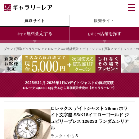
買取サイト
販売サイト
無料査定する
店舗を探す
今すぐ
お近くの
ブランド買取ギャラリーレア
>
ロレックスの時計買取
>
デイトジャスト買取
>
デイトジャストの
今すぐLINE査定
24時間受付（対応時間10:00～19:00）
銀座本店
青山表参道店
新宿東口店
宅配買取を申し込む
小田急新宿店
LAB東京
名古屋大須店
無料の宅配キットをお届けします
2025年11月-2026年1月のデイトジャストの買取実績
心斎橋本店
東心斎橋店
梅田店
ロレックス(ROLEX)を売るなら高価買取査定の【ギャラリーレア】
今すぐ電話査定
受付時間 10:00～19:00
なんば店
神戸元町(三宮)店
LAB大阪
ロレックス デイトジャスト 36mm ホワ
イト文字盤 SS/K18イエローゴールド ジ
ュビリーブレス 126233 ランダムシリア
ル
中野ブロードウェイ
ランク：中古S