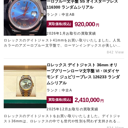
ーロブルー文字盤 SS オイスターブレス
116300 ランダムシリアル
ランク：中古AB
920,000
買取価格(税込)
円
2026年1月お取引の買取実績
ロレックスのデイトジャスト41mmをお買い取りいたしました。人気
カラーのアズーロブルー文字盤で、ローマンインデックスが美しい人
気モデルです。需要の高い時計でしたので、精一杯の金額をご提示さ
842 View
せていただきました。現在お持ちのブランド時計の買取相場が気にな
るという方は、中野のブランド買取店「タイムゾーン中野ブロードウ
ロレックス デイトジャスト 36mm オリ
ェイ」までご相談ください。
ーブグリーンローマ文字盤 VI・IXダイヤ
モンド ジュビリーブレス 126233 ランダ
ムシリアル
ランク：中古A
2,410,000
買取価格(税込)
円
2025年12月お取引の買取実績
ロレックスのデイトジャストをお買い取りいたしました。デイトジャ
スト36mmは、ロレックスの中でも世代や性別を問わず支持される定
番モデルで、特にジュビリーブレスは安定した需要があります。オリ