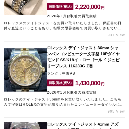
2,220,000
買取価格(税込)
円
2026年1月お取引の買取実績
宅配買取を申し込む
無料の宅配キットをお届けします
ロレックスのデイトジャストをお買い取りいたしました。保証書の日
付が直近ということもあり、相場の限界価格でお買い取りさせていた
だくことができました。ロレックスの売却なら、梅田エリアのブラン
931 View
ド買取店「ギャラリーレア梅田店」にお任せください。
ロレックス デイトジャスト 36mm シャ
ンパンコンピューター文字盤 10Pダイヤ
モンド SS/K18イエローゴールド ジュビ
リーブレス 116233G Z番
ランク：中古AB
1,430,000
買取価格(税込)
円
2026年1月お取引の買取実績
ロレックのデイトジャスト36mmをお買い取りいたしました。こちら
の文字盤はROLEXの文字が彫り込まれたコンピューターダイヤルに、
10Pダイヤモンドを配した高級感溢れる人気モデルです。お客様にも
905 View
ご納得いただける金額をご提示させていただきました。ブランド時計
の売却をご検討中の方は、是非中野にあるブランド買取店「タイムゾ
ロレックス デイトジャスト 41mm アズ
ーン中野ブロードウェイ」をご利用ください。