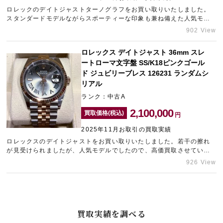
ロレックのデイトジャストターノグラフをお買い取りいたしました。
スタンダードモデルながらスポーティーな印象も兼ね備えた人気モデ
ルでしたので、しっかりとした査定額を提示させていただきました。
902 View
ブランド時計の売却をご検討中の方は、中野にあるブランド買取店
「タイムゾーン中野ブロードウェイ」へお問い合わせください。
ロレックス デイトジャスト 36mm スレ
ートローマ文字盤 SS/K18ピンクゴール
ド ジュビリーブレス 126231 ランダムシ
リアル
ランク：中古A
2,100,000
買取価格(税込)
円
2025年11月お取引の買取実績
ロレックスのデイトジャストをお買い取りいたしました。若干の擦れ
が見受けられましたが、人気モデルでしたので、高価買取させていた
だきました。ご不要になられたブランド時計がございましたら心斎橋
926 View
のブランド買取店「ギャラリーレア心斎橋本店」にご相談くださいま
せ。
買取実績を調べる