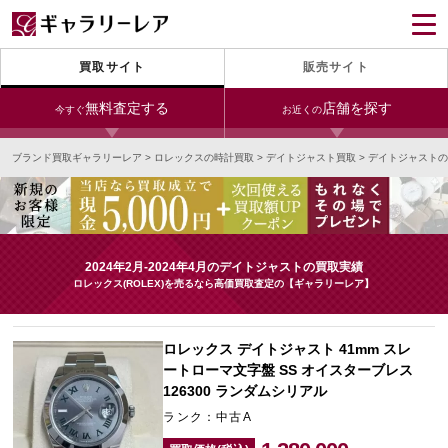
買取サイト
販売サイト
無料査定する
店舗を探す
今すぐ
お近くの
ブランド買取ギャラリーレア
>
ロレックスの時計買取
>
デイトジャスト買取
>
デイトジャストの
今すぐLINE査定
24時間受付（対応時間10:00～19:00）
銀座本店
青山表参道店
新宿東口店
宅配買取を申し込む
小田急新宿店
LAB東京
名古屋大須店
無料の宅配キットをお届けします
2024年2月-2024年4月のデイトジャストの買取実績
心斎橋本店
東心斎橋店
梅田店
ロレックス(ROLEX)を売るなら高価買取査定の【ギャラリーレア】
今すぐ電話査定
受付時間 10:00～19:00
なんば店
神戸元町(三宮)店
LAB大阪
ロレックス デイトジャスト 41mm スレ
ートローマ文字盤 SS オイスターブレス
126300 ランダムシリアル
中野ブロードウェイ
ランク：中古A