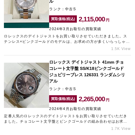
ル
ランク：中古S
2,115,000
買取価格(税込)
円
2024年3月お取引の買取実績
ロレックスのデイトジャストをお買い取りさせていただきました。ス
テンレス×ピンクゴールドのモデルは、お求めの方が多くいらっしゃい
ます。ブレス部分に擦れが見受けられましたが、人気モデルのため高
1.5K View
価買取させていただきました。売却をお考え中のブランド時計がござ
いましたら、銀座のブランド買取店「ギャラリーレア銀座本店」をご
ロレックス デイトジャスト 41mm チョ
利用くださいませ。
コレート文字盤 SS/K18ピンクゴールド
ジュビリーブレス 126331 ランダムシリ
アル
ランク：中古S
2,265,000
買取価格(税込)
円
2024年4月お取引の買取実績
定番人気のロレックスのデイトジャストをお買い取りさせていただき
ました。チョコレート文字盤とピンクゴールドの組み合わせはお求め
の方が多くいらっしゃいます。需要の高いモデルを新品同様の綺麗な
1.7K View
状態でお持ち込みいただけたため、できる限りの金額をご提示させて