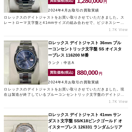
1,280,000
買取価格(税込)
円
2024年4月お取引の買取実績
ロレックスのデイトジャストをお買い取りさせていただきました。ス
宅配買取を申し込む
レートローマ文字盤と41mmサイズの組み合わせで、ビジネスシーン
無料の宅配キットをお届けします
にも馴染む人気の高いモデルです。何度か使用されたとのことでした
1.7K View
が、特に傷など見受けられず綺麗な状態でしたので、できる限りの金
額をご提示させていただきました。ブランド時計の売却をご検討中の
ロレックス デイトジャスト 36mm ブル
方は、中野にあるブランド買取店「タイムゾーン中野ブロードウェ
ーコンセントリック文字盤 SS オイスタ
イ」へご相談くださいませ。
ーブレス 116200 M番
ランク：中古A
880,000
買取価格(税込)
円
2024年4月お取引の買取実績
ロレックスのデイトジャストをお買い取りさせていただきました。現
在は製造が終了しているブルーコンセントリック文字盤のデイトジャ
ストは、お探しの方が多いモデルです。2007年頃の製造で長年ご使用
1.7K View
されていたそうですが、まだまだお使いいただける状態でしたので、
精一杯の金額を提示させていただきました。ブランド時計の売却をご
ロレックス デイトジャスト 41mm サン
検討中の方は、中野にあるブランド買取店「タイムゾーン中野ブロー
ダスト文字盤 SS/K18ピンクゴールド オ
ドウェイ」へご相談くださいませ。
イスターブレス 126331 ランダムシリア