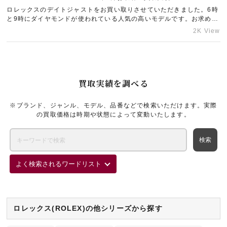
ロレックスのデイトジャストをお買い取りさせていただきました。6時
と9時にダイヤモンドが使われている人気の高いモデルです。お求めの
方が多いお品物をお送りいただけたため、精一杯の金額をご提示させ
2K View
ていただきました。新品・未使用品はもちろんのこと、ご愛用いただ
いていたお品物であっても高値で買取させていただきます。ご自宅の
整理などで使わなくなったブランド品が出てきましたら、お気軽に東
京エリアの宅配買取「ギャラリーレアLAB東京」までご相談くださ
い。
買取実績を調べる
※ブランド、ジャンル、モデル、品番などで検索いただけます。実際
の買取価格は時期や状態によって変動いたします。
よく検索されるワードリスト
ロレックス(ROLEX)の他シリーズから探す