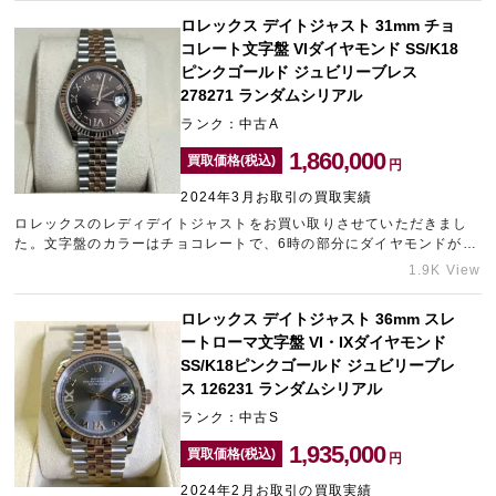
いただきました。なんばでブランド買取店をお探しなら、ギャラリー
ロレックス デイトジャスト 31mm チョ
レアなんば店をご利用ください。
コレート文字盤 VIダイヤモンド SS/K18
ピンクゴールド ジュビリーブレス
278271 ランダムシリアル
ランク：中古A
1,860,000
買取価格(税込)
円
2024年3月お取引の買取実績
ロレックスのレディデイトジャストをお買い取りさせていただきまし
た。文字盤のカラーはチョコレートで、6時の部分にダイヤモンドがあ
しらわれた人気の高いモデルです。何度か使用されたとのことでした
1.9K View
が、特に傷など見受けられなかったため、精一杯の金額をご提示させ
ていただきました。現在お持ちのブランド時計で売却をお考えのもの
ロレックス デイトジャスト 36mm スレ
がございましたら、大須エリアのブランド買取店「ギャラリーレア名
ートローマ文字盤 VI・IXダイヤモンド
古屋大須店」までお気軽にお問い合わせくださいませ。
SS/K18ピンクゴールド ジュビリーブレ
ス 126231 ランダムシリアル
ランク：中古S
1,935,000
買取価格(税込)
円
2024年2月お取引の買取実績