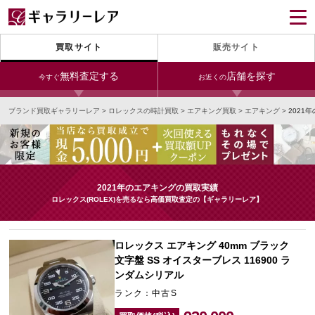
買取サイト
販売サイト
無料査定する
店舗を探す
今すぐ
お近くの
ブランド買取ギャラリーレア
>
ロレックスの時計買取
>
エアキング買取
>
エアキング
>
2021
今すぐLINE査定
24時間受付（対応時間10:00～19:00）
銀座本店
青山表参道店
新宿東口店
宅配買取を申し込む
小田急新宿店
LAB東京
名古屋大須店
無料の宅配キットをお届けします
2021年のエアキングの買取実績
心斎橋本店
東心斎橋店
梅田店
ロレックス(ROLEX)を売るなら高価買取査定の【ギャラリーレア】
今すぐ電話査定
受付時間 10:00～19:00
なんば店
神戸元町(三宮)店
LAB大阪
ロレックス エアキング 40mm ブラック
文字盤 SS オイスターブレス 116900 ラ
ンダムシリアル
中野ブロードウェイ
ランク：中古S