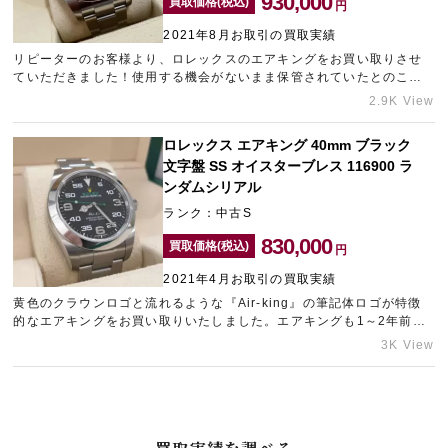
930,000
買取価格(税込)
円
2021年8月お取引の買取実績
リピーターのお客様より、ロレックスのエアキングをお買い取りさせ
宅配買取を申し込む
ていただきました！使用する機会がないまま保管されていたとのこと
無料の宅配キットをお届けします
で、傷もないとっても綺麗な状態でした。ぜひお買い取りしたいと思
2.9K View
い、できる限りの金額をご提示いたしました。
ロレックス エアキング 40mm ブラック
文字盤 SS オイスターブレス 116900 ラ
ンダムシリアル
ランク：中古S
830,000
買取価格(税込)
円
2021年4月お取引の買取実績
黄色のクラウンロゴと流れるような『Air-king』の筆記体ロゴが特徴
的なエアキングをお買い取りいたしました。エアキングも1～2年前に
比べると見違えるように相場が高騰しており、数年前と比べると10～
3K View
20万円ほど高騰しております。